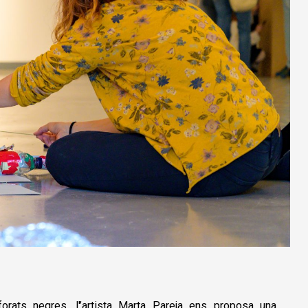
orats negres, l'
’artista Marta Pareja ens proposa una