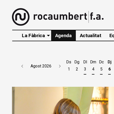
La Fàbrica
Agenda
Actualitat
E
Ds
Dg
Dl
Dm
Dc
Dj
Agost 2026
1
2
3
4
5
6
Dilluns 3 d'agos
Dimarts 4 d
Dimecr
Di