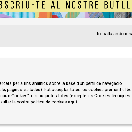
Treballa amb nos
Contacte
Instància Gen
Política de privadesa
A
rcers per a fins analítics sobre la base d'un perfil de navegació
ple, pàgines visitades). Pot acceptar totes les cookies prement el bo
gurar Cookies”, o rebutjar-les totes (excepte les Cookies tècniques
ultar la nostra política de cookies
aquí
.