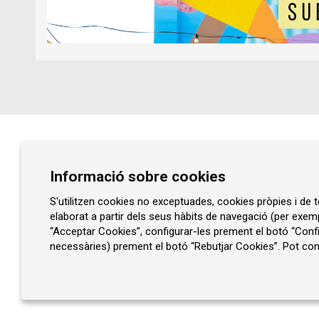
Diapositiva 1 de 1
Prat de la Riba, núm. 77
Informació sobre cookies
08401 Granollers
93 860 47 29
S'utilitzen cookies no exceptuades, cookies pròpies i de te
elaborat a partir dels seus hàbits de navegació (per exem
info@rocaumbert.cat
“Acceptar Cookies”, configurar-les prement el botó “Confi
necessàries) prement el botó “Rebutjar Cookies”. Pot cons