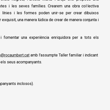
istes i les seves famílies. Crearem una obra col·lectiva
 línies i les formes poden unir-se per crear dibuixos
r exquisit, una manera lúdica de crear de manera conjunta i
t i fomentar una experiència enriquidora per a tots els
s@rocaumbert.cat
amb l'assumpte Taller familiar i indicant
t i els seus acompanyants.
mpanyants inclosos).