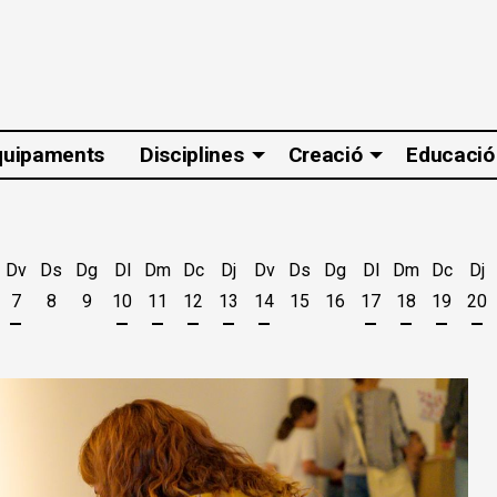
quipaments
Disciplines
Creació
Educació
Dv
Ds
Dg
Dl
Dm
Dc
Dj
Dv
Ds
Dg
Dl
Dm
Dc
Dj
7
8
9
10
11
12
13
14
15
16
17
18
19
20
t
'agost
es 5 d'agost
jous 6 d'agost
Divendres 7 d'agost
Dilluns 10 d'agost
Dimarts 11 d'agost
Dimecres 12 d'agost
Dijous 13 d'agost
Divendres 14 d'agost
Dilluns 17 d'ago
Dimarts 18 
Dimecr
Di