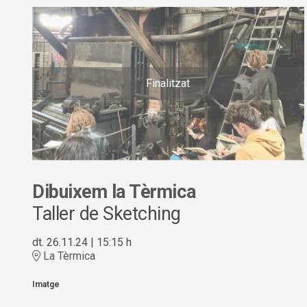
Finalitzat
Dibuixem la Tèrmica
Taller de Sketching
dt. 26.11.24
|
15:15 h
La Tèrmica
Imatge