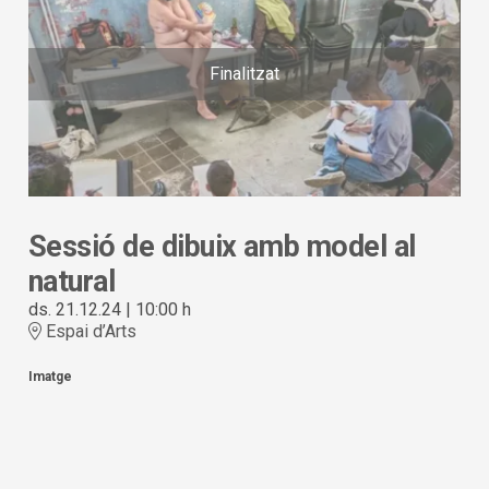
Finalitzat
Sessió de dibuix amb model al
natural
ds. 21.12.24
|
10:00 h
Espai d’Arts
Imatge