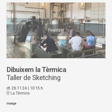
Finalitzat
Dibuixem la Tèrmica
Taller de Sketching
dt. 26.11.24
|
10:15 h
La Tèrmica
Imatge