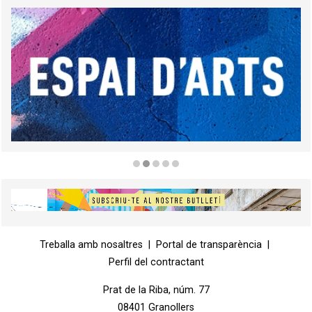
Diapositiva 2 de 5
Diapositiva 1 de 1
Treballa amb nosaltres
|
Portal de transparència
|
Perfil del contractant
Prat de la Riba, núm. 77
08401 Granollers