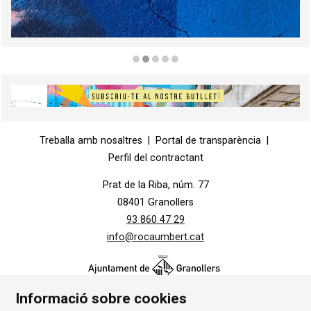
Diapositiva 2 de 5
Diapositiva 1 de 1
Treballa amb nosaltres
|
Portal de transparència
|
Perfil del contractant
Prat de la Riba, núm. 77
08401 Granollers
93 860 47 29
info@rocaumbert.cat
Informació sobre cookies