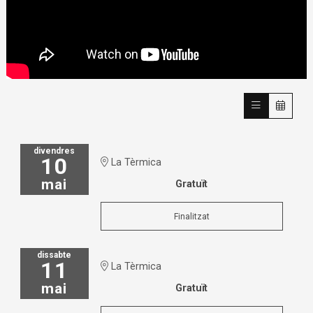
divendres
10
La Tèrmica
mai
Gratuït
Finalitzat
dissabte
11
La Tèrmica
mai
Gratuït