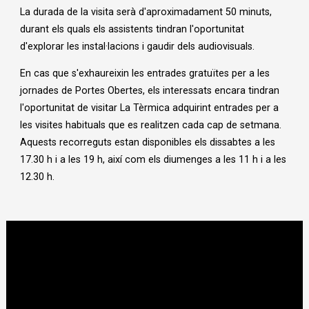
La durada de la visita serà d'aproximadament 50 minuts,
durant els quals els assistents tindran l'oportunitat
d'explorar les instal·lacions i gaudir dels audiovisuals.
En cas que s'exhaureixin les entrades gratuïtes per a les
jornades de Portes Obertes, els interessats encara tindran
l'oportunitat de visitar La Tèrmica adquirint entrades per a
les visites habituals que es realitzen cada cap de setmana.
Aquests recorreguts estan disponibles els dissabtes a les
17.30 h i a les 19 h, així com els diumenges a les 11 h i a les
12.30 h.