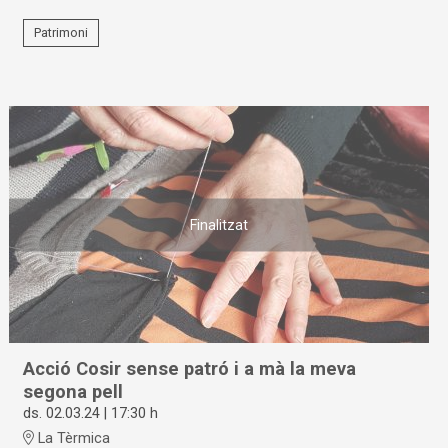
Patrimoni
Finalitzat
Acció Cosir sense patró i a mà la meva
segona pell
ds. 02.03.24
|
17:30 h
La Tèrmica