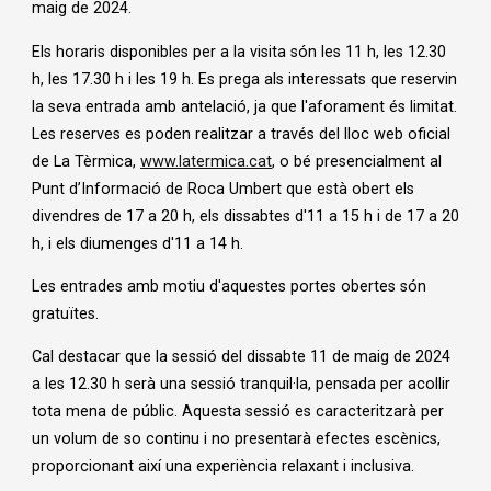
maig de 2024.
Els horaris disponibles per a la visita són les 11 h, les 12.30
h, les 17.30 h i les 19 h. Es prega als interessats que reservin
la seva entrada amb antelació, ja que l'aforament és limitat.
Les reserves es poden realitzar a través del lloc web oficial
de La Tèrmica,
www.latermica.cat
, o bé presencialment al
Punt d’Informació de Roca Umbert que està obert els
divendres de 17 a 20 h, els dissabtes d'11 a 15 h i de 17 a 20
h, i els diumenges d'11 a 14 h.
Les entrades amb motiu d'aquestes portes obertes són
gratuïtes.
Cal destacar que la sessió del dissabte 11 de maig de 2024
a les 12.30 h serà una sessió tranquil·la, pensada per acollir
tota mena de públic. Aquesta sessió es caracteritzarà per
un volum de so continu i no presentarà efectes escènics,
proporcionant així una experiència relaxant i inclusiva.