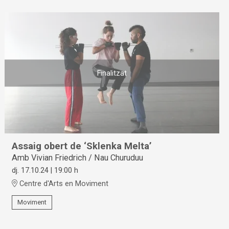
Finalitzat
Assaig obert de ‘Sklenka Melta’
Amb Vivian Friedrich / Nau Churuduu
dj. 17.10.24
|
19:00 h
Centre d'Arts en Moviment
Moviment