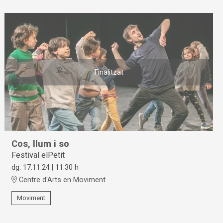
Finalitzat
Cos, llum i so
Festival elPetit
dg. 17.11.24
|
11:30 h
Centre d'Arts en Moviment
Moviment