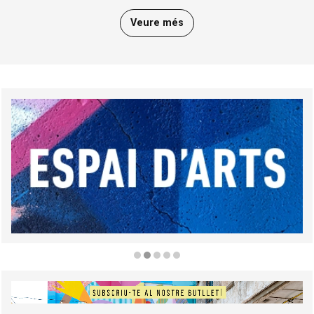
Veure més
Diapositiva 2 de 5