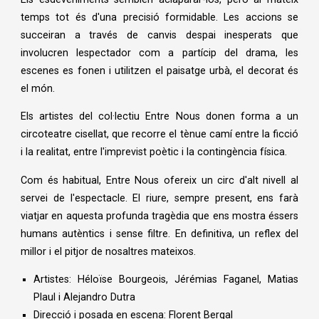
temps tot és d'una precisió formidable. Les accions se
succeiran a través de canvis despai inesperats que
involucren lespectador com a partícip del drama, les
escenes es fonen i utilitzen el paisatge urbà, el decorat és
el món.
Els artistes del col·lectiu Entre Nous donen forma a un
circoteatre cisellat, que recorre el tènue camí entre la ficció
i la realitat, entre l'imprevist poètic i la contingència física.
Com és habitual, Entre Nous ofereix un circ d'alt nivell al
servei de l'espectacle. El riure, sempre present, ens farà
viatjar en aquesta profunda tragèdia que ens mostra éssers
humans autèntics i sense filtre. En definitiva, un reflex del
millor i el pitjor de nosaltres mateixos.
Artistes: Héloïse Bourgeois, Jérémias Faganel, Matias
Plaul i Alejandro Dutra
Direcció i posada en escena: Florent Bergal