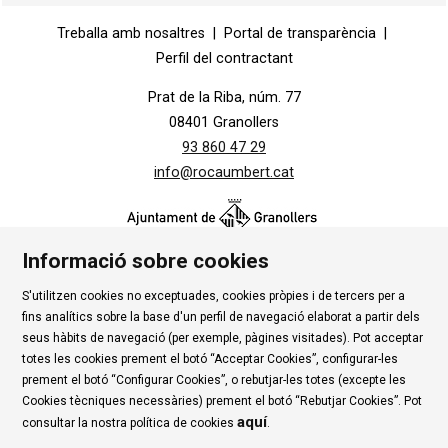
Diapositiva 1 de 1
Treballa amb nosaltres
|
Portal de transparència
|
Perfil del contractant
Prat de la Riba, núm. 77
08401 Granollers
93 860 47 29
info@rocaumbert.cat
Informació sobre cookies
S'utilitzen cookies no exceptuades, cookies pròpies i de tercers per a
Contacte
|
Instància Genèrica
|
Alta Tercers
|
fins analítics sobre la base d'un perfil de navegació elaborat a partir dels
Ús de Cookies
|
Política de privadesa
|
Avís Legal
|
seus hàbits de navegació (per exemple, pàgines visitades). Pot acceptar
totes les cookies prement el botó “Acceptar Cookies”, configurar-les
Condicions d'ús Roca Umbert
prement el botó “Configurar Cookies”, o rebutjar-les totes (excepte les
Cookies tècniques necessàries) prement el botó “Rebutjar Cookies”. Pot
Link a rss
Link a instagram
Link a youtube
Link a twitter
Link 
aquí
consultar la nostra política de cookies
.