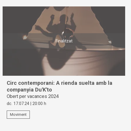
Finalitzat
Circ contemporani: A rienda suelta amb la
companyia Du'K'to
Obert per vacances 2024
dc. 17.07.24
|
20:00 h
Moviment