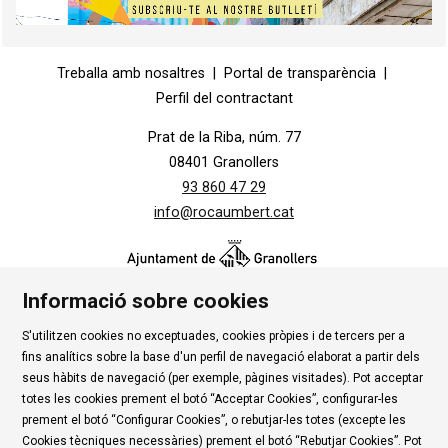
Diapositiva 1 de 1
Treballa amb nosaltres
|
Portal de transparència
|
Perfil del contractant
Prat de la Riba, núm. 77
08401 Granollers
93 860 47 29
info@rocaumbert.cat
Informació sobre cookies
S'utilitzen cookies no exceptuades, cookies pròpies i de tercers per a
Contacte
|
Instància Genèrica
|
Alta Tercers
|
fins analítics sobre la base d'un perfil de navegació elaborat a partir dels
Ús de Cookies
|
Política de privadesa
|
Avís Legal
|
seus hàbits de navegació (per exemple, pàgines visitades). Pot acceptar
totes les cookies prement el botó “Acceptar Cookies”, configurar-les
Condicions d'ús Roca Umbert
prement el botó “Configurar Cookies”, o rebutjar-les totes (excepte les
Cookies tècniques necessàries) prement el botó “Rebutjar Cookies”. Pot