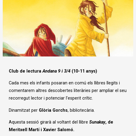
Diapositiva 1 de 1
Club de lectura
Andana 9 i 3/4
(10-11 anys)
Cada mes els infants posaran en comú els llibres llegits i
comentarem altres descobertes literàries per ampliar el seu
recorregut lector i potenciar l’esperit crític.
Dinamitzat per
Glòria Gorchs
, bibliotecària.
Aquesta sessió girarà al voltant del llibre
Sunakay
, de
Meritxell Martí i Xavier Salomó.