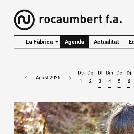
La Fàbrica
Agenda
Actualitat
E
Ds
Dg
Dl
Dm
Dc
Dj
Agost 2026
1
2
3
4
5
6
Dilluns 3 d'agos
Dimarts 4 d
Dimecr
Di