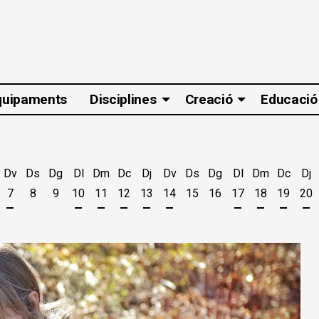
quipaments
Disciplines
Creació
Educació
Dv
Ds
Dg
Dl
Dm
Dc
Dj
Dv
Ds
Dg
Dl
Dm
Dc
Dj
7
8
9
10
11
12
13
14
15
16
17
18
19
20
t
'agost
es 5 d'agost
jous 6 d'agost
Divendres 7 d'agost
Dilluns 10 d'agost
Dimarts 11 d'agost
Dimecres 12 d'agost
Dijous 13 d'agost
Divendres 14 d'agost
Dilluns 17 d'ago
Dimarts 18 
Dimecr
Di