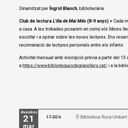
Dinamitzat per
Íngrid Blanch
, bibliotecària.
Club de lectura
L'illa de Mai Més
(8-9 anys) >
Cada me
a casa. A les trobades posarem en comú els llibres lle
escoltar i a opinar sobre les noves lectures. Ens reser
recomanació de lectures personals entre els infants.
Activitat mensual amb inscripció prèvia a partir del 1
a
https://www.bibliotequesdegranollers.cat/
i a la bibl
divendres
21
17:30 h
Biblioteca Roca Umbert
mar