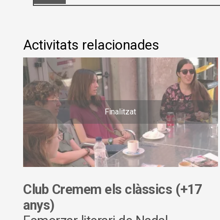
Activitats relacionades
Finalitzat
Club Cremem els clàssics (+17
anys)