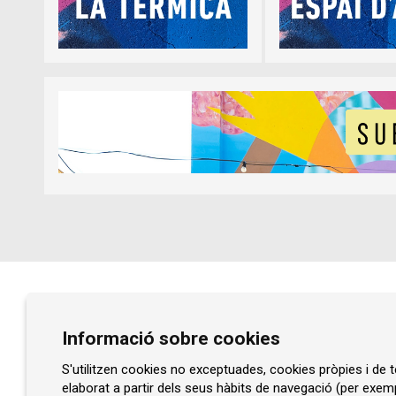
Diapositiva 1 de 5
Diapositiva 1 de 1
Prat de la Riba, núm. 77
Informació sobre cookies
08401 Granollers
93 860 47 29
S'utilitzen cookies no exceptuades, cookies pròpies i de te
elaborat a partir dels seus hàbits de navegació (per exem
info@rocaumbert.cat