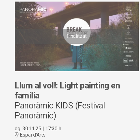
Finalitzat
Llum al vol!: Light painting en
familia
Panoràmic KIDS (Festival
Panoràmic)
dg. 30.11.25
|
17:30 h
Espai d’Arts