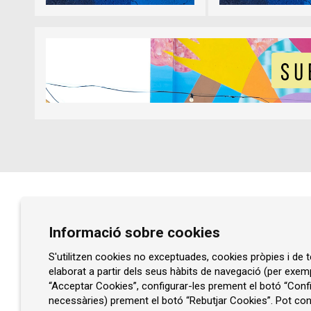
Diapositiva 1 de 5
Diapositiva 1 de 1
Prat de la Riba, núm. 77
Informació sobre cookies
08401 Granollers
93 860 47 29
S'utilitzen cookies no exceptuades, cookies pròpies i de te
elaborat a partir dels seus hàbits de navegació (per exem
info@rocaumbert.cat
“Acceptar Cookies”, configurar-les prement el botó “Confi
necessàries) prement el botó “Rebutjar Cookies”. Pot cons