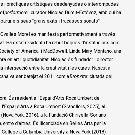
es i pràctiques artístiques desdenyades o interrompudes
 el
performero
i curador Nicolás Dumit-Estévez, amb qui ha
mpartir els seus “grans èxits i fracassos sonats”.
 Ovalles Morel es manifesta performativament a través
at. Ha estat resident i ha rebut beques d’institucions com
Society of America, i MacDowell. Linda Mary Montano, una
ra en art i quotidianitat. Nicolás és fundador i director
a intersecció entre la creativitat i les cures. Nascut a
cana va ser batejat el 2011 com a
Bronxite:
ciutadà del
ora. És resident a l'Espai d'Arts Roca Umbert de
e l'Espai d'Arts a Roca Umbert (Granollers, 2025), al
 (Nova York, 2016), a la Fundació Chirivella-Soriano
 entre d'altres. És llicenciada en Belles Arts per la
s College a Columbia University a Nova York (2018).