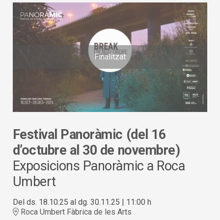
Finalitzat
Festival Panoràmic (del 16
d’octubre al 30 de novembre)
Exposicions Panoràmic a Roca
Umbert
Del ds. 18.10.25
al dg. 30.11.25
|
11:00 h
Roca Umbert Fàbrica de les Arts