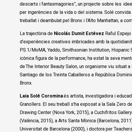
descarts i fantasmagories”, un projecte sobre les ide
per ingerències de la vida o del sistema. Solé convida
treballat i deambulat pel Bronx i l’Alto Manhattan, a co
La trajectòria de
Nicolás Dumit Estévez
Raful Espejo
d’experiències creatives imbricades amb la quotidianit
P.S.1/MoMA, Yaddo, Smithsonian Institution, Hispanic 
icònica figura de la performance, ha estat la seva mento
de The Interior Beauty Salon, un organisme viu situat a l
Santiago de los Treinta Caballeros a República Domini
Bronx.
Laia Solé Coromina
és artista, investigadora i educad
Granollers. El seu treball s'ha exposat a la Sala Zero d
Drawing Center (Nova York, 2015), a Cuchifritos Gallery
(València, 2015), a Arts Santa Mònica (Barcelona, 2011),
Universitat de Barcelona (2000), i doctora per Teacher