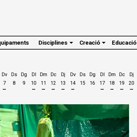
quipaments
Disciplines
Creació
Educació
Dv
Ds
Dg
Dl
Dm
Dc
Dj
Dv
Ds
Dg
Dl
Dm
Dc
Dj
7
8
9
10
11
12
13
14
15
16
17
18
19
20
t
'agost
es 5 d'agost
jous 6 d'agost
Divendres 7 d'agost
Dilluns 10 d'agost
Dimarts 11 d'agost
Dimecres 12 d'agost
Dijous 13 d'agost
Divendres 14 d'agost
Dilluns 17 d'ago
Dimarts 18 
Dimecr
Di