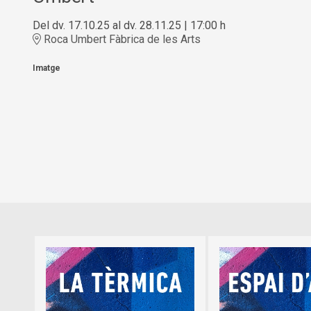
Del dv. 17.10.25
al dv. 28.11.25
|
17:00 h
Roca Umbert Fàbrica de les Arts
Imatge