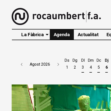
La Fàbrica
Agenda
Actualitat
E
Ds
Dg
Dl
Dm
Dc
Dj
Agost 2026
1
2
3
4
5
6
Dilluns 3 d'agos
Dimarts 4 d
Dimecr
Di