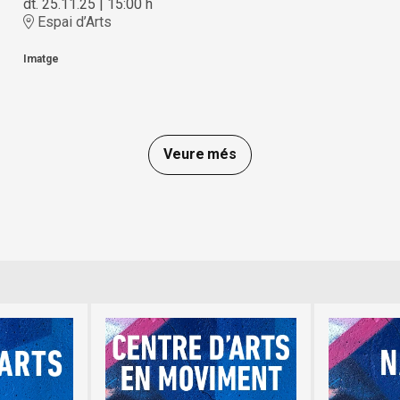
dt. 25.11.25
|
15:00 h
Espai d’Arts
Imatge
Veure més