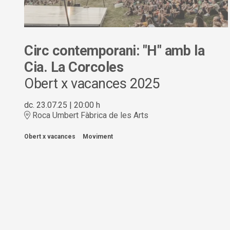
Circ contemporani: "H" amb la
Cia. La Corcoles
Obert x vacances 2025
dc. 23.07.25
|
20:00 h
Roca Umbert Fàbrica de les Arts
Obert x vacances
Moviment