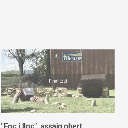
Finalitzat
"Foc i lloc", assaig obert