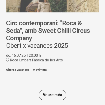
Circ contemporani: "Roca &
Seda", amb Sweet Chilli Circus
Company
Obert x vacances 2025
dc. 16.07.25
|
20:00 h
Roca Umbert Fàbrica de les Arts
Obert x vacances
Moviment
Veure més