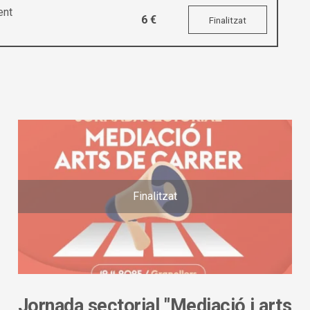
ent
6 €
Finalitzat
Finalitzat
Jornada sectorial "Mediació i arts