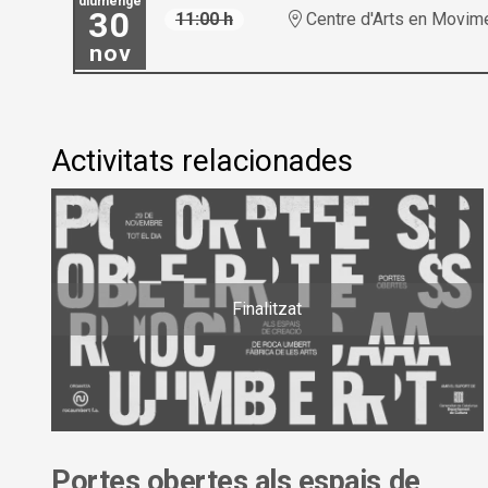
diumenge
30
11:00 h
Centre d'Arts en Movim
nov
Activitats relacionades
Finalitzat
Portes obertes als espais de