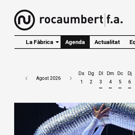
La Fàbrica
Agenda
Actualitat
E
Ds
Dg
Dl
Dm
Dc
Dj
Agost 2026
1
2
3
4
5
6
Dilluns 3 d'agos
Dimarts 4 d
Dimecr
Di