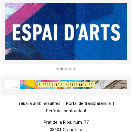
Diapositiva 2 de 5
Diapositiva 1 de 1
Treballa amb nosaltres
|
Portal de transparència
|
Perfil del contractant
Prat de la Riba, núm. 77
08401 Granollers