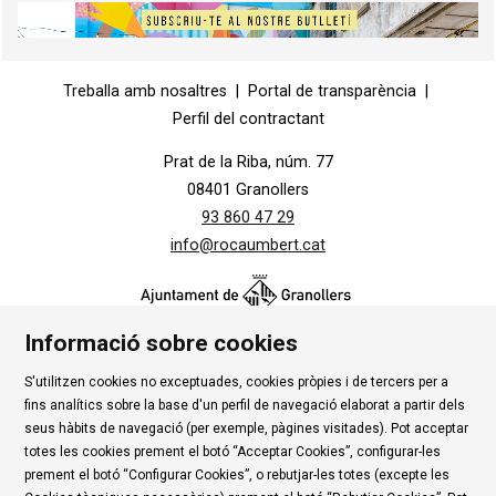
Diapositiva 1 de 1
Treballa amb nosaltres
|
Portal de transparència
|
Perfil del contractant
Prat de la Riba, núm. 77
08401 Granollers
93 860 47 29
info@rocaumbert.cat
Informació sobre cookies
S'utilitzen cookies no exceptuades, cookies pròpies i de tercers per a
Contacte
|
Instància Genèrica
|
Alta Tercers
|
fins analítics sobre la base d'un perfil de navegació elaborat a partir dels
Ús de Cookies
|
Política de privadesa
|
Avís Legal
|
seus hàbits de navegació (per exemple, pàgines visitades). Pot acceptar
totes les cookies prement el botó “Acceptar Cookies”, configurar-les
Condicions d'ús Roca Umbert
prement el botó “Configurar Cookies”, o rebutjar-les totes (excepte les