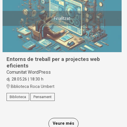
Finalitzat
Entorns de treball per a projectes web
eficients
Comunitat WordPress
dj. 28.05.26
|
18:30 h
Biblioteca Roca Umbert
Biblioteca
Pensament
Veure més