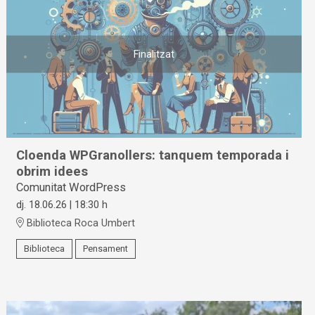
Finalitzat
Cloenda WPGranollers: tanquem temporada i
obrim idees
Comunitat WordPress
dj. 18.06.26
|
18:30 h
Biblioteca Roca Umbert
Biblioteca
Pensament