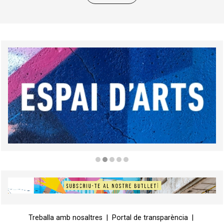
Diapositiva 2 de 5
Diapositiva 1 de 1
Treballa amb nosaltres
|
Portal de transparència
|