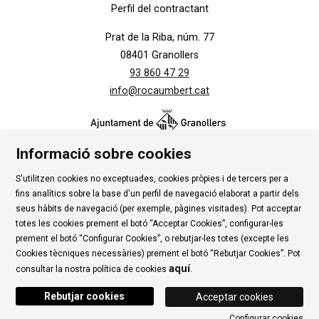
Perfil del contractant
Prat de la Riba, núm. 77
08401 Granollers
93 860 47 29
info@rocaumbert.cat
Informació sobre cookies
S'utilitzen cookies no exceptuades, cookies pròpies i de tercers per a
Contacte
|
Instància Genèrica
|
Alta Tercers
|
fins analítics sobre la base d'un perfil de navegació elaborat a partir dels
Ús de Cookies
|
Política de privadesa
|
Avís Legal
|
seus hàbits de navegació (per exemple, pàgines visitades). Pot acceptar
totes les cookies prement el botó “Acceptar Cookies”, configurar-les
Condicions d'ús Roca Umbert
prement el botó “Configurar Cookies”, o rebutjar-les totes (excepte les
Cookies tècniques necessàries) prement el botó “Rebutjar Cookies”. Pot
Link a rss
Link a instagram
Link a youtube
Link a twitter
Link 
aquí
consultar la nostra política de cookies
.
Rebutjar cookies
Acceptar cookies
Configurar cookies