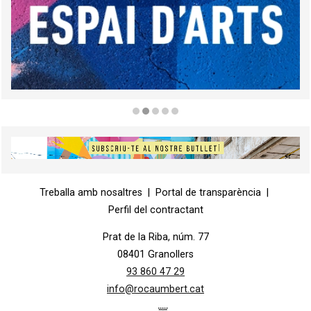
Diapositiva 2 de 5
Diapositiva 1 de 1
Treballa amb nosaltres
|
Portal de transparència
|
Perfil del contractant
Prat de la Riba, núm. 77
08401 Granollers
93 860 47 29
info@rocaumbert.cat