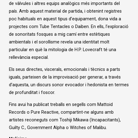
de vàlvules i altres equips analògics més importants del
país. Amb aquest material de partida, i obtenint registres
poc habituals en aquest tipus d’equipament, dona vida a
projectes com Tube Tentacles o Daiben. En ells, l’exploració
de sonoritats fosques a mig camí entre estètiques
ambientals i el sorollisme revela una identitat molt
particular en què la mitologia de H.P. Lovecraft té una
rellevància especial.
Els seus directes, viscerals, emocionals i tècnics a parts
iguals, parteixen de la improvisació per generar, a través
d’aquesta, un discurs sonor evocador i hedonista en termes
de profunditat i foscor.
Fins avui ha publicat treballs en segells com Mattoid
Records o Pure Reactive, compartint-ne alguns amb
artistes reconeguts com Toshiji Mikawa (Incapacitants),
Guilty C., Government Alpha o Witches of Malibu.