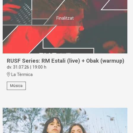
Finalitzat
RUSF Series: RM Estali (live) + Obak (warmup)
dv. 31.07.26
|
19:00 h
La Tèrmica
Música