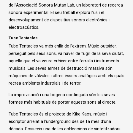
de l’Associació Sonora Mutan Lab, un laboratori de recerca
sonora experimental. El seu treball explora l’ús i el
desenvolupament de dispositius sonors electrònics i
electroacústics.
Tube Tentacles
Tube Tentacles va més enllà de l’extrem. Músic outsider,
perseguit pels seus sons, va haver de fugir de la seva ciutat,
aquella que el va veure créixer entre ferralla i instruments
musicals. Les seves armes de destrucció massiva són
màquines de vàlvules i altres éssers analògics amb els quals
recrea ambients industrials i de terror.
La improvisació i una bogeria continguda són les seves
formes més habituals de portar aquests sons al directe.
Tube Tentacles és el projecte de Kike Kaos, músic i
escriptor arrelat a l’underground des de fa més d’una
dècada. Posseeix una de les col·leccions de sintetitzadors