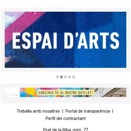
Diapositiva 2 de 5
Diapositiva 1 de 1
Treballa amb nosaltres
|
Portal de transparència
|
Perfil del contractant
Prat de la Riba, núm. 77