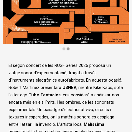
Diapositiva 2 de 2: RUSF Series | © RUSF
El segon concert de les RUSF Series 2026 proposa un
viatge sonor d’experimentació, traçat a través
d’instruments electrònics autofabricats. En aquesta ocasió,
Robert Martinez presentarà
USNEA
, mentre Kike Kaos, sota
l’alter ego
Tube Tentacles
, ens convidarà a endinsar-nos
encara més en els límits, i les ombres, de les sonoritats
experimentals. Un paisatge d’electricitat viva, circuits i
textures inesperades, on la matèria sonora es desplega
entre l’atzar i la invenció. L’artista local
Malíssima
amenitzarà la tarda amb un warmup ple de noise i sons