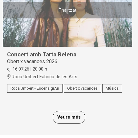
Finalitzat
Concert amb Tarta Relena
Obert x vacances 2026
dj. 16.07.26
|
20:00 h
Roca Umbert Fàbrica de les Arts
Roca Umbert - Escena grAn
Obert x vacances
Música
Veure més