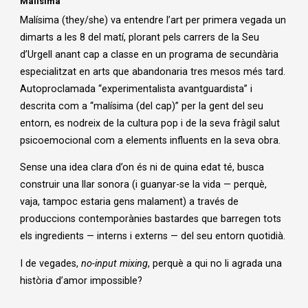
Malísima
Malísima (they/she) va entendre l’art per primera vegada un
dimarts a les 8 del matí, plorant pels carrers de la Seu
d’Urgell anant cap a classe en un programa de secundària
especialitzat en arts que abandonaria tres mesos més tard.
Autoproclamada “experimentalista avantguardista” i
descrita com a “malísima (del cap)” per la gent del seu
entorn, es nodreix de la cultura pop i de la seva fràgil salut
psicoemocional com a elements influents en la seva obra.
Sense una idea clara d’on és ni de quina edat té, busca
construir una llar sonora (i guanyar-se la vida — perquè,
vaja, tampoc estaria gens malament) a través de
produccions contemporànies bastardes que barregen tots
els ingredients — interns i externs — del seu entorn quotidià.
I de vegades,
no-input mixing
, perquè a qui no li agrada una
història d’amor impossible?