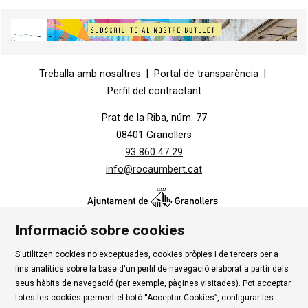
Diapositiva 2 de 5
Diapositiva 1 de 1
Treballa amb nosaltres
|
Portal de transparència
|
Perfil del contractant
Prat de la Riba, núm. 77
08401 Granollers
93 860 47 29
info@rocaumbert.cat
Informació sobre cookies
S'utilitzen cookies no exceptuades, cookies pròpies i de tercers per a
Contacte
|
Instància Genèrica
|
Alta Tercers
|
fins analítics sobre la base d'un perfil de navegació elaborat a partir dels
Ús de Cookies
|
Política de privadesa
|
Avís Legal
|
seus hàbits de navegació (per exemple, pàgines visitades). Pot acceptar
totes les cookies prement el botó “Acceptar Cookies”, configurar-les
Condicions d'ús Roca Umbert