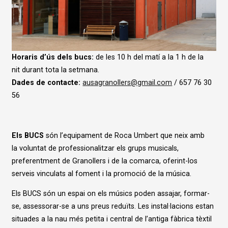
Diapositiva 1 de 1
Horaris d’ús dels bucs:
de les 10 h del matí a la 1 h de la
nit durant tota la setmana.
Dades de contacte:
ausagranollers@gmail.com
/ 657 76 30
56
Els BUCS
són l’equipament de Roca Umbert que neix amb
la voluntat de professionalitzar els grups musicals,
preferentment de Granollers i de la comarca, oferint-los
serveis vinculats al foment i la promoció de la música.
Els BUCS són un espai on els músics poden assajar, formar-
se, assessorar-se a uns preus reduïts. Les instal·lacions estan
situades a la nau més petita i central de l’antiga fàbrica tèxtil