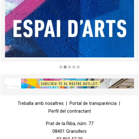
Diapositiva 2 de 5
Diapositiva 1 de 1
Treballa amb nosaltres
|
Portal de transparència
|
Perfil del contractant
Prat de la Riba, núm. 77
08401 Granollers