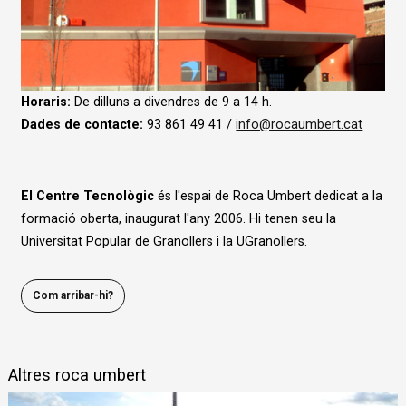
Diapositiva 1 de 1
Horaris:
De dilluns a divendres de 9 a 14 h.
Dades de contacte:
93 861 49 41 /
info@rocaumbert.cat
El Centre Tecnològic
és l'espai de Roca Umbert dedicat a la
formació oberta, inaugurat l'any 2006. Hi tenen seu la
Universitat Popular de Granollers i la UGranollers.
Com arribar-hi?
Altres roca umbert