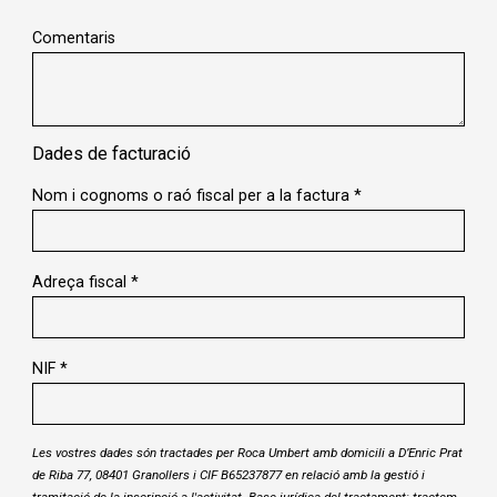
Comentaris
Dades de facturació
Nom i cognoms o raó fiscal per a la factura
*
Adreça fiscal
*
NIF
*
Les vostres dades són tractades per Roca Umbert amb domicili a D’Enric Prat
de Riba 77, 08401 Granollers i CIF B65237877 en relació amb la gestió i
tramitació de la inscripció a l'activitat. Base jurídica del tractament: tractem