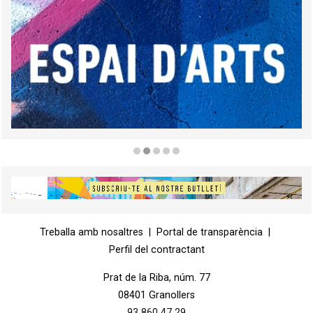
Diapositiva 2 de 5
Diapositiva 1 de 1
Treballa amb nosaltres
|
Portal de transparència
|
Perfil del contractant
Prat de la Riba, núm. 77
08401 Granollers
93 860 47 29