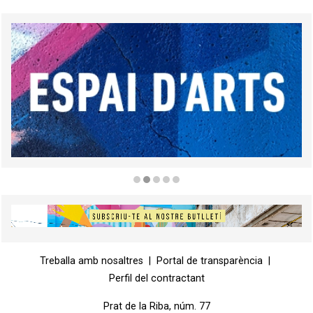
Diapositiva 2 de 5
Diapositiva 1 de 1
Treballa amb nosaltres
|
Portal de transparència
|
Perfil del contractant
Prat de la Riba, núm. 77