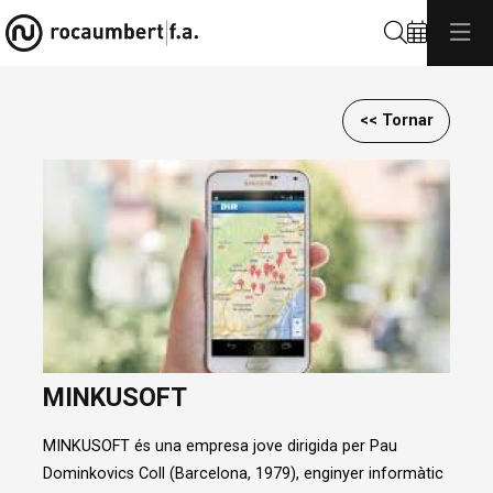
Cerca
<< Tornar
Diapositiva 1 de 1
MINKUSOFT
MINKUSOFT és una empresa jove dirigida per Pau
Dominkovics Coll (Barcelona, 1979), enginyer informàtic