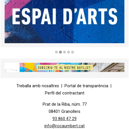
Diapositiva 2 de 5
Diapositiva 1 de 1
Treballa amb nosaltres
|
Portal de transparència
|
Perfil del contractant
Prat de la Riba, núm. 77
08401 Granollers
93 860 47 29
info@rocaumbert.cat