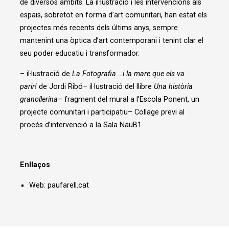
de diversos àmbits. La il·lustració i les intervencions als
espais, sobretot en forma d’art comunitari, han estat els
projectes més recents dels últims anys, sempre
mantenint una òptica d’art contemporani i tenint clar el
seu poder educatiu i transformador.
– il·lustració de
La Fotografia …i la mare que els va
parir!
de Jordi Ribó– il·lustració del llibre
Una història
granollerina
–
fragment del mural a l’Escola Ponent, un
projecte comunitari i participatiu– Collage previ al
procés d’intervenció a la Sala NauB1
Enllaços
Web:
paufarell.cat