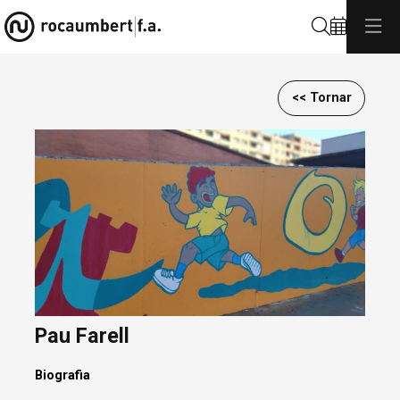
Cerca
<< Tornar
Diapositiva 1 de 1
Pau Farell
Biografia