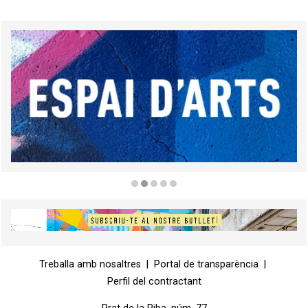
Diapositiva 2 de 5
Diapositiva 1 de 1
Treballa amb nosaltres
|
Portal de transparència
|
Perfil del contractant