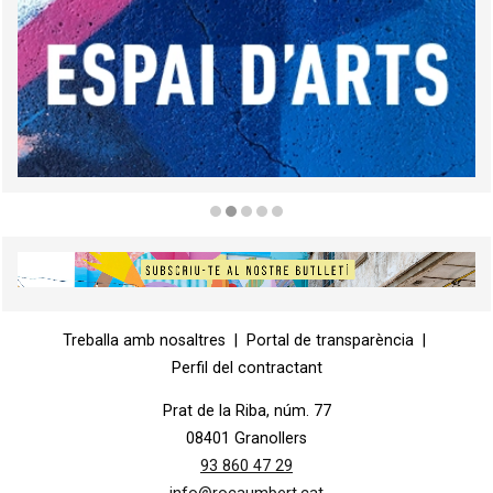
Diapositiva 2 de 5
Diapositiva 1 de 1
Treballa amb nosaltres
|
Portal de transparència
|
Perfil del contractant
Prat de la Riba, núm. 77
08401 Granollers
93 860 47 29