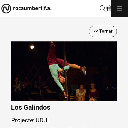
Cerca
<< Tornar
Diapositiva 1 de 1
Los Galindos
Projecte: UDUL