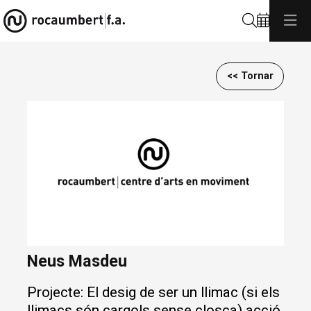
Cerca
<< Tornar
Diapositiva 1 de 1
Neus Masdeu
Projecte: El desig de ser un llimac (si els
llimacs són cargols sense closca) acció