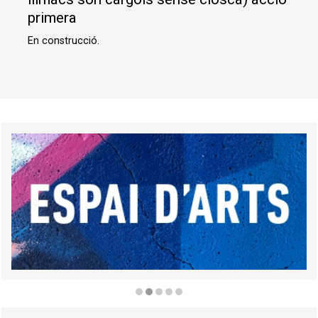
primera
En construcció.
Diapositiva 2 de 5