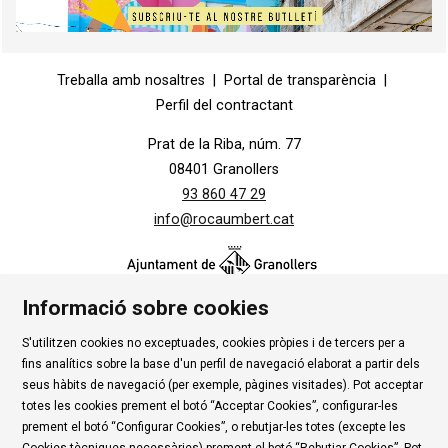
Diapositiva 1 de 1
Treballa amb nosaltres
|
Portal de transparència
|
Perfil del contractant
Prat de la Riba, núm. 77
08401 Granollers
93 860 47 29
info@rocaumbert.cat
Informació sobre cookies
S'utilitzen cookies no exceptuades, cookies pròpies i de tercers per a
Contacte
|
Instància Genèrica
|
Alta Tercers
|
fins analítics sobre la base d'un perfil de navegació elaborat a partir dels
Ús de Cookies
|
Política de privadesa
|
Avís Legal
|
seus hàbits de navegació (per exemple, pàgines visitades). Pot acceptar
totes les cookies prement el botó “Acceptar Cookies”, configurar-les
Condicions d'ús Roca Umbert
prement el botó “Configurar Cookies”, o rebutjar-les totes (excepte les