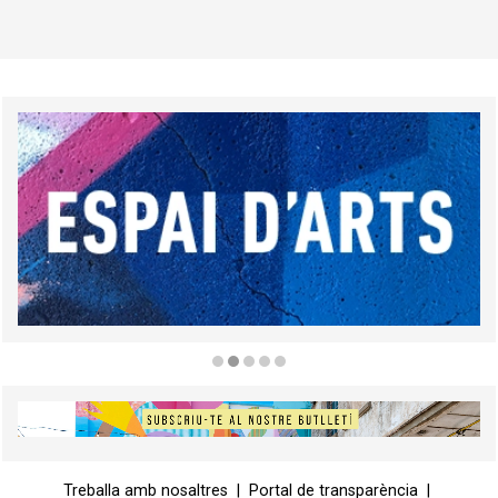
Diapositiva 2 de 5
Diapositiva 1 de 1
Treballa amb nosaltres
|
Portal de transparència
|