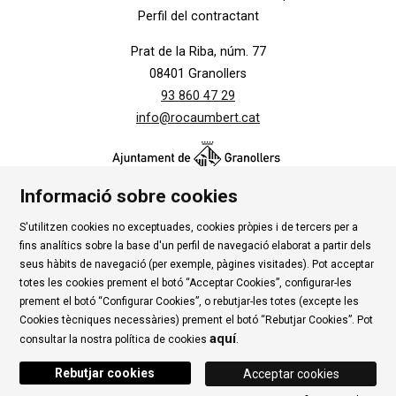
Perfil del contractant
Prat de la Riba, núm. 77
08401 Granollers
93 860 47 29
info@rocaumbert.cat
Informació sobre cookies
S'utilitzen cookies no exceptuades, cookies pròpies i de tercers per a
Contacte
|
Instància Genèrica
|
Alta Tercers
|
fins analítics sobre la base d'un perfil de navegació elaborat a partir dels
Ús de Cookies
|
Política de privadesa
|
Avís Legal
|
seus hàbits de navegació (per exemple, pàgines visitades). Pot acceptar
totes les cookies prement el botó “Acceptar Cookies”, configurar-les
Condicions d'ús Roca Umbert
prement el botó “Configurar Cookies”, o rebutjar-les totes (excepte les
Cookies tècniques necessàries) prement el botó “Rebutjar Cookies”. Pot
Link a rss
Link a instagram
Link a youtube
Link a twitter
Link 
aquí
consultar la nostra política de cookies
.
Rebutjar cookies
Acceptar cookies