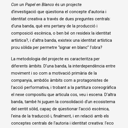
Con un Papel en Blanco
és un projecte
d’investigació que qüestiona el concepte d’autoria i
identitat creativa a través de dues preguntes centrals:
d'una banda, què ens pertany de la producció i
composició escènica, o ben bé on resideix la identitat
artística?, i d'altra banda, existeix una identitat artística
prou sòlida per permetre “signar en blanc” l'obra?
La metodologia del projecte es caracteritza per
diferents àmbits. D'una banda, la interdependència entre
moviment i so com a motivació primària de la
companyia, ambdós àmbits com a protagonistes de
l’acció performativa, i trobant a la partitura coreogràfica
el nexe compositiu que articula cos, veu i escena. D'altra
banda, també hi juguen la consolidació d'un ecosistema
del sentit sòlid, capaç de qüestionar l'acció escènica,
l'eina de la traducció i, finalment, i en relació amb els
conceptes centrals de l'autoria i identitat creativa: l'eco