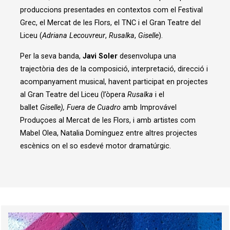
produccions presentades en contextos com el Festival
Grec, el Mercat de les Flors, el TNC i el Gran Teatre del
Liceu (
Adriana Lecouvreur
,
Rusalka
,
Giselle
).
Per la seva banda,
Javi Soler
desenvolupa una
trajectòria des de la composició, interpretació, direcció i
acompanyament musical, havent participat en projectes
al Gran Teatre del Liceu (l’òpera
Rusalka
i el
ballet
Giselle), Fuera de Cuadro
amb Improvável
Produçoes al Mercat de les Flors, i amb artistes com
Mabel Olea, Natalia Domínguez entre altres projectes
escènics on el so esdevé motor dramatúrgic.