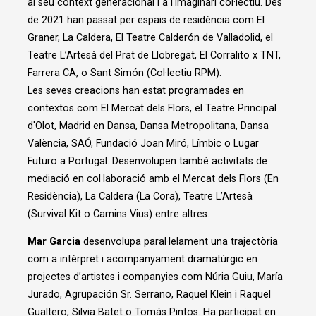
al seu context generacional i a l'imaginari col·lectiu. Des
de 2021 han passat per espais de residència com El
Graner, La Caldera, El Teatre Calderón de Valladolid, el
Teatre L’Artesà del Prat de Llobregat, El Corralito x TNT,
Farrera CA, o Sant Simón (Col·lectiu RPM).
Les seves creacions han estat programades en
contextos com El Mercat dels Flors, el Teatre Principal
d'Olot, Madrid en Dansa, Dansa Metropolitana, Dansa
València, SAÓ, Fundació Joan Miró, Límbic o Lugar
Futuro a Portugal. Desenvolupen també activitats de
mediació en col·laboració amb el Mercat dels Flors (En
Residència), La Caldera (La Cora), Teatre L’Artesà
(Survival Kit o Camins Vius) entre altres.
Mar Garcia
desenvolupa paral·lelament una trajectòria
com a intèrpret i acompanyament dramatúrgic en
projectes d’artistes i companyies com Núria Guiu, María
Jurado, Agrupación Sr. Serrano, Raquel Klein i Raquel
Gualtero, Silvia Batet o Tomás Pintos. Ha participat en