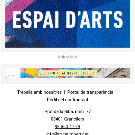
Diapositiva 2 de 5
Diapositiva 1 de 1
Treballa amb nosaltres
|
Portal de transparència
|
Perfil del contractant
Prat de la Riba, núm. 77
08401 Granollers
93 860 47 29
info@rocaumbert.cat