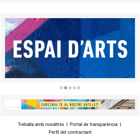
Diapositiva 2 de 5
Diapositiva 1 de 1
Treballa amb nosaltres
|
Portal de transparència
|
Perfil del contractant