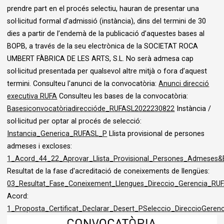
prendre part en el procés selectiu, hauran de presentar una
sol·licitud formal d’admissió (instància), dins del termini de 30
dies a partir de l’endemà de la publicació d’aquestes bases al
BOPB, a través de la seu electrònica de la SOCIETAT ROCA
UMBERT FÀBRICA DE LES ARTS, S.L. No serà admesa cap
sol·licitud presentada per qualsevol altre mitjà o fora d’aquest
termini. Consulteu l'anunci de la convocatòria:
Anunci direcció
executiva RUFA
Consulteu les bases de la convocatòria:
Basesiconvocatòriadireccióde_RUFASL2022230822
Instància /
sol·licitud per optar al procés de selecció:
Instancia_Generica_RUFASL_P
Llista provisional de persones
admeses i excloses:
1_Acord_44_22_Aprovar_Llista_Provisional_Persones_Admeses&E
Resultat de la fase d'acreditació de coneixements de llengües:
03_Resultat_Fase_Coneixement_Llengues_Direccio_Gerencia_RU
Acord:
1_Proposta_Certificat_Declarar_Desert_PSeleccio_DireccioGere