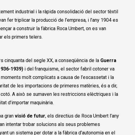
xement industrial i la ràpida consolidació del sector tèxtil
van fer triplicar la producció de l’empresa, i l’any 1904 es
ençar a construir la fàbrica Roca Umbert, on es van
lar els primers telers.
ys cinquanta del segle XX, a conseqüència de la
Guerra
(1936-1939)
i del franquisme, el sector fabril cotoner va
 moments molt complicats a causa de l’escassetat i la
aritat de les importacions de primeres matèries, és a dir,
 cotó. A això se sumaven les restriccions elèctriques i la
litat d’importar maquinària.
a gran
visió de futur
, els directius de Roca Umbert l’any
an intentar trobar solucions als seus problemes
ant un sistema per dotar a la fàbrica d’autonomia en el