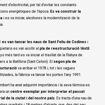
ent d’electricitat, per tal d’evitar les constants
ccions energètiques de l’època.
Es va construir la
ca
i es va iniciar, aleshores la modernització de la
ia.
1
es van tancar les naus de Sant Feliu de Codines
i
pietaris es van acollir al
pla de reestructuració tèxtil
.
ys més tard es va iniciar el trasllat de la filatura de
ers a la Batllòria (Sant Celoni). El
segon pla de
ucturació
va arribar el 1978 i, tot i les vagues
itzades, la fàbrica va tancar les portes l’any 1991.
bert ha anat adquirint importància i la seva tèrmica es
era un
centre exemplar per interpretar el passat
ial de la ciutat i del nostre país
. Es tracta d’una nau de
tres quadrats i 18 metres d’alçada, que, des del seu