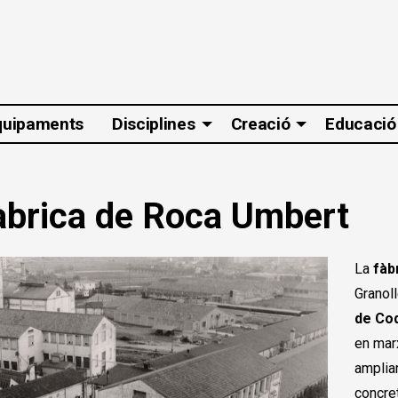
quipaments
Disciplines
Creació
Educació
àbrica de Roca Umbert
La
fàb
Granoll
de Co
en mar
ampliar
concre