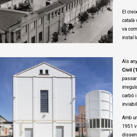
El crei
català 
va com
instal·
Als an
Civil 
passar
irregul
carbó i
inviabi
Amb un
1951 v
disseny