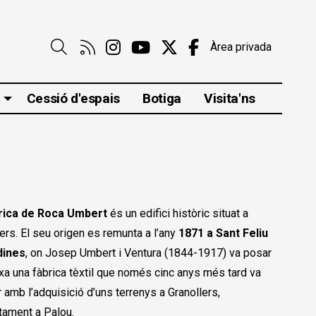
Link a rss
Link a instagram
Link a youtube
Link a twitter
Link a faceboo
Àrea privada
Cerca
Cessió d'espais
Botiga
Visita'ns
rica de Roca Umbert
és un edifici històric situat a
ers. El seu origen es remunta a l’any
1871 a Sant Feliu
dines
, on Josep Umbert i Ventura (1844-1917) va posar
xa una fàbrica tèxtil que només cinc anys més tard va
 amb l’adquisició d’uns terrenys a Granollers,
tament a Palou.