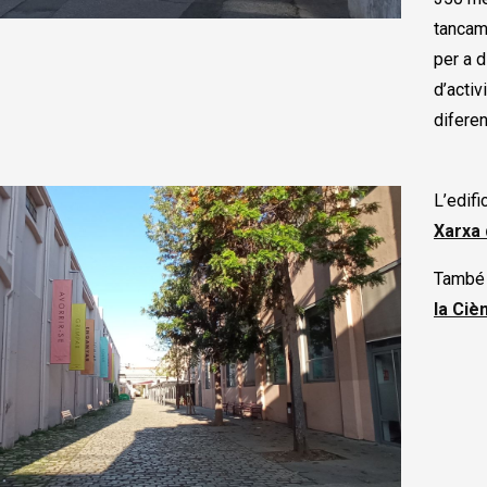
tancam
per a d
d’activ
difere
L’edifi
Xarxa 
També 
la Ciè