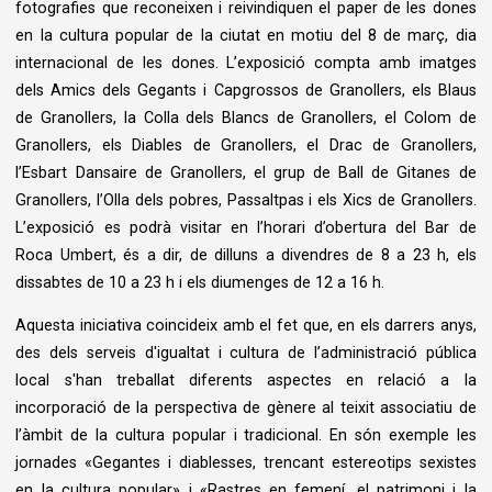
fotografies que reconeixen i reivindiquen el paper de les dones
en la cultura popular de la ciutat en motiu del 8 de març, dia
internacional de les dones. L’exposició compta amb imatges
dels Amics dels Gegants i Capgrossos de Granollers, els Blaus
de Granollers, la Colla dels Blancs de Granollers, el Colom de
Granollers, els Diables de Granollers, el Drac de Granollers,
l’Esbart Dansaire de Granollers, el grup de Ball de Gitanes de
Granollers, l’Olla dels pobres, Passaltpas i els Xics de Granollers.
L’exposició es podrà visitar en l’horari d’obertura del Bar de
Roca Umbert, és a dir, de dilluns a divendres de 8 a 23 h, els
dissabtes de 10 a 23 h i els diumenges de 12 a 16 h.
Aquesta iniciativa coincideix amb el fet que, en els darrers anys,
des dels serveis d'igualtat i cultura de l’administració pública
local s'han treballat diferents aspectes en relació a la
incorporació de la perspectiva de gènere al teixit associatiu de
l’àmbit de la cultura popular i tradicional. En són exemple les
jornades «Gegantes i diablesses, trencant estereotips sexistes
en la cultura popular» i «Rastres en femení, el patrimoni i la