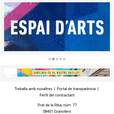
Diapositiva 2 de 5
Diapositiva 1 de 1
Treballa amb nosaltres
|
Portal de transparència
|
Perfil del contractant
Prat de la Riba, núm. 77
08401 Granollers