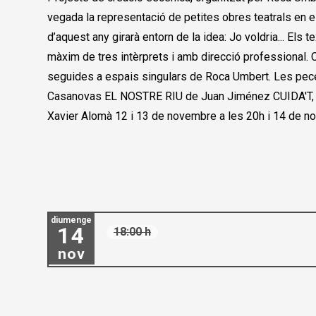
vegada la representació de petites obres teatrals
en e
d’aquest any girarà entorn de la idea: Jo voldria...
Els t
màxim de tres intèrprets i amb direcció
professional. 
seguides a espais singulars de Roca Umbert.
Les pec
Casanovas EL NOSTRE RIU de Juan Jiménez CUIDA'T,
Xavier Alomà 12 i 13 de novembre a les 20h i 14 de n
diumenge
14
18:00 h
nov