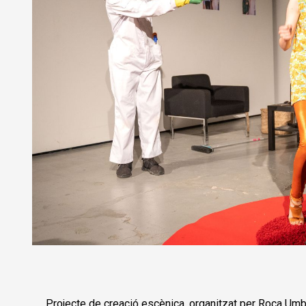
Diapositiva 1 de 1
Projecte de creació escènica, organitzat per Roca
Umbe