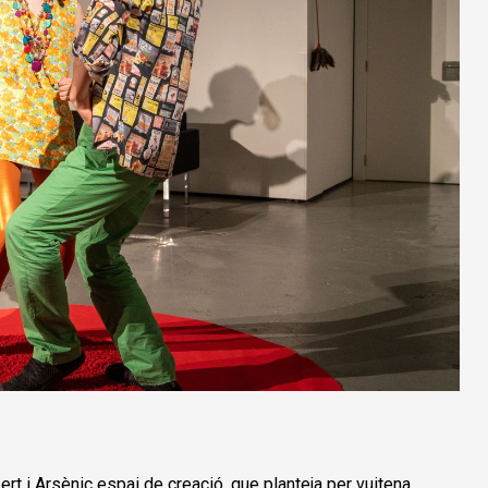
rt i Arsènic espai de creació, que planteja per
vuitena