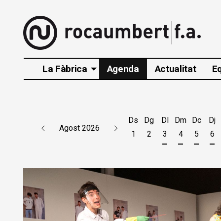
La Fàbrica
Agenda
Actualitat
E
Ds
Dg
Dl
Dm
Dc
Dj
Agost 2026
1
2
3
4
5
6
Dilluns 3 d'agos
Dimarts 4 d
Dimecr
Di