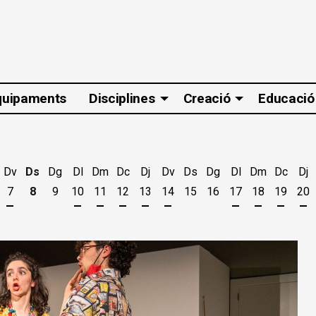
quipaments
Disciplines
Creació
Educació
Dv
Ds
Dg
Dl
Dm
Dc
Dj
Dv
Ds
Dg
Dl
Dm
Dc
Dj
7
8
9
10
11
12
13
14
15
16
17
18
19
20
t
'agost
es 5 d'agost
jous 6 d'agost
Divendres 7 d'agost
Dilluns 10 d'agost
Dimarts 11 d'agost
Dimecres 12 d'agost
Dijous 13 d'agost
Divendres 14 d'agost
Dilluns 17 d'ago
Dimarts 18 
Dimecr
Di