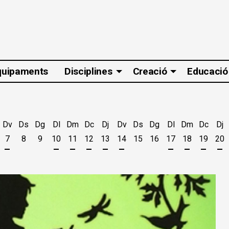
quipaments
Disciplines
Creació
Educació
Dv
Ds
Dg
Dl
Dm
Dc
Dj
Dv
Ds
Dg
Dl
Dm
Dc
Dj
7
8
9
10
11
12
13
14
15
16
17
18
19
20
t
'agost
es 5 d'agost
jous 6 d'agost
Divendres 7 d'agost
Dilluns 10 d'agost
Dimarts 11 d'agost
Dimecres 12 d'agost
Dijous 13 d'agost
Divendres 14 d'agost
Dilluns 17 d'ago
Dimarts 18 
Dimecr
Di