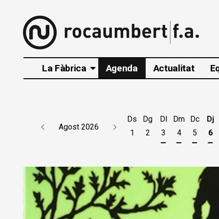
La Fàbrica
Agenda
Actualitat
E
Ds
Dg
Dl
Dm
Dc
Dj
Agost 2026
1
2
3
4
5
6
Dilluns 3 d'agos
Dimarts 4 d
Dimecr
Di