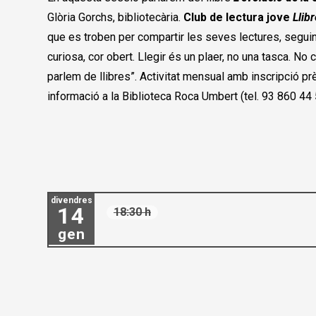
Glòria Gorchs, bibliotecària.
Club de lectura jove
Llib
que es troben per compartir les seves lectures, seguin
curiosa, cor obert. Llegir és un plaer, no una tasca. N
parlem de llibres”. Activitat mensual amb inscripció pr
informació a la Biblioteca Roca Umbert (tel. 93 860 44
divendres
14
18:30 h
gen