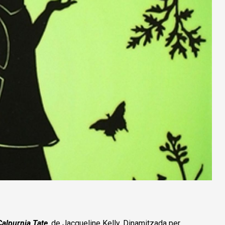
Calpurnia Tate
,
de Jacqueline Kelly. Dinamitzada per