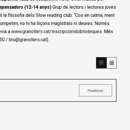
repensadors
(12-14 anys)
Grup de lectors i lectores joves
t la filosofia dels Slow reading club: “Cos en calma, ment
o competim, no hi ha lliçons magistrals ni deures. Només
èvia a
www.granollers.cat/inscripcionsbiblioteques
. Més
 50 /
bru@granollers.cat
).
Finalitzat