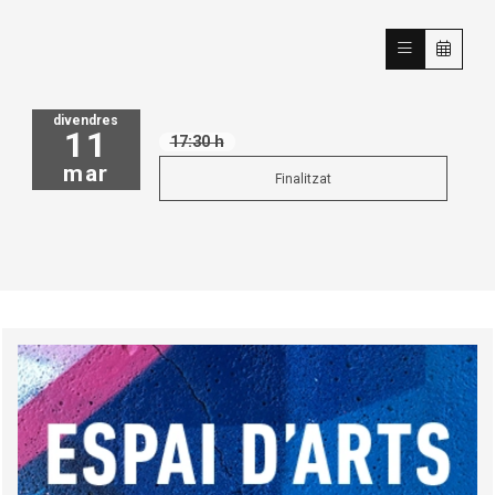
divendres
11
17:30 h
mar
Finalitzat