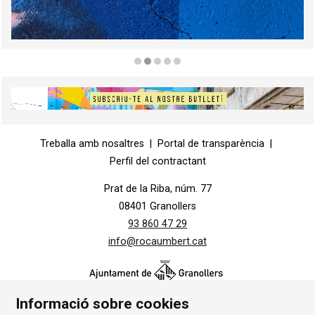
Diapositiva 2 de 5
Diapositiva 1 de 1
Treballa amb nosaltres
|
Portal de transparència
|
Perfil del contractant
Prat de la Riba, núm. 77
08401 Granollers
93 860 47 29
info@rocaumbert.cat
Informació sobre cookies