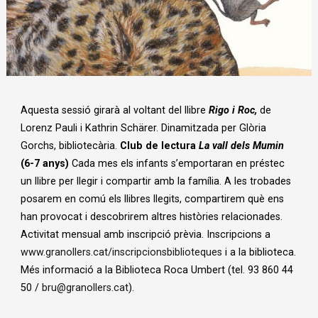
Diapositiva 1 de 1
Aquesta sessió girarà al voltant del llibre
Rigo i Roc,
de
Lorenz Pauli i Kathrin Schärer. Dinamitzada per Glòria
Gorchs, bibliotecària.
Club de lectura
La vall dels Mumin
(6-7 anys)
Cada mes els infants s’emportaran en préstec
un llibre per llegir i compartir amb la família. A les trobades
posarem en comú els llibres llegits, compartirem què ens
han provocat i descobrirem altres històries relacionades.
Activitat mensual amb inscripció prèvia. Inscripcions a
www.granollers.cat/inscripcionsbiblioteques
i a la biblioteca.
Més informació a la Biblioteca Roca Umbert (tel. 93 860 44
50 /
bru@granollers.cat
).