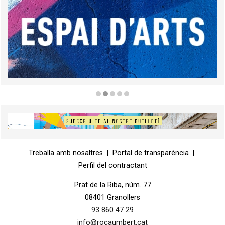
Diapositiva 2 de 5
Diapositiva 1 de 1
Treballa amb nosaltres
|
Portal de transparència
|
Perfil del contractant
Prat de la Riba, núm. 77
08401 Granollers
93 860 47 29
info@rocaumbert.cat