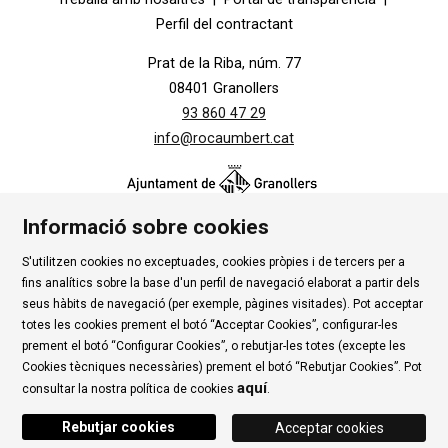
Perfil del contractant
Prat de la Riba, núm. 77
08401 Granollers
93 860 47 29
info@rocaumbert.cat
Informació sobre cookies
S'utilitzen cookies no exceptuades, cookies pròpies i de tercers per a
Contacte
|
Instància Genèrica
|
Alta Tercers
|
fins analítics sobre la base d'un perfil de navegació elaborat a partir dels
Ús de Cookies
|
Política de privadesa
|
Avís Legal
|
seus hàbits de navegació (per exemple, pàgines visitades). Pot acceptar
totes les cookies prement el botó “Acceptar Cookies”, configurar-les
Condicions d'ús Roca Umbert
prement el botó “Configurar Cookies”, o rebutjar-les totes (excepte les
Cookies tècniques necessàries) prement el botó “Rebutjar Cookies”. Pot
Link a rss
Link a instagram
Link a youtube
Link a twitter
Link 
aquí
consultar la nostra política de cookies
.
Rebutjar cookies
Acceptar cookies