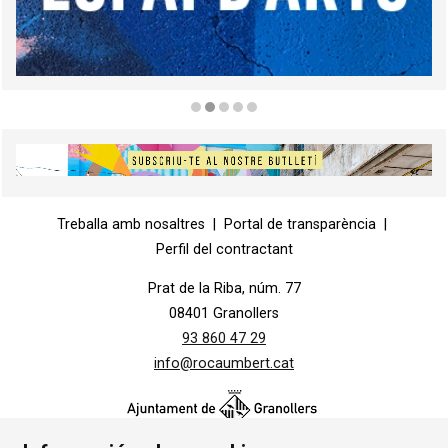
Diapositiva 2 de 5
Diapositiva 1 de 1
Treballa amb nosaltres
|
Portal de transparència
|
Perfil del contractant
Prat de la Riba, núm. 77
08401 Granollers
93 860 47 29
info@rocaumbert.cat