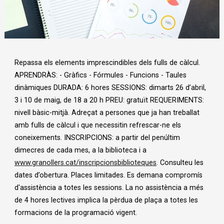
Diapositiva 1 de 1
Repassa els elements imprescindibles dels fulls de càlcul.
APRENDRÀS: - Gràfics - Fórmules - Funcions - Taules
dinàmiques DURADA: 6 hores SESSIONS: dimarts 26 d’abril,
3 i 10 de maig, de 18 a 20 h PREU: gratuït REQUERIMENTS:
nivell bàsic-mitjà. Adreçat a persones que ja han treballat
amb fulls de càlcul i que necessitin refrescar-ne els
coneixements. INSCRIPCIONS: a partir del penúltim
dimecres de cada mes, a la biblioteca i a
www.granollers.cat/inscripcionsbiblioteques
. Consulteu les
dates d’obertura. Places limitades. Es demana compromís
d'assistència a totes les sessions. La no assistència a més
de 4 hores lectives implica la pèrdua de plaça a totes les
formacions de la programació vigent.