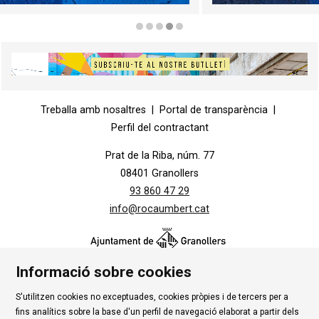
Diapositiva 3 de 5
Diapositiva 1 de 1
Treballa amb nosaltres
|
Portal de transparència
|
Perfil del contractant
Prat de la Riba, núm. 77
08401 Granollers
93 860 47 29
info@rocaumbert.cat
Informació sobre cookies
S'utilitzen cookies no exceptuades, cookies pròpies i de tercers per a
Contacte
|
Instància Genèrica
|
Alta Tercers
|
fins analítics sobre la base d'un perfil de navegació elaborat a partir dels