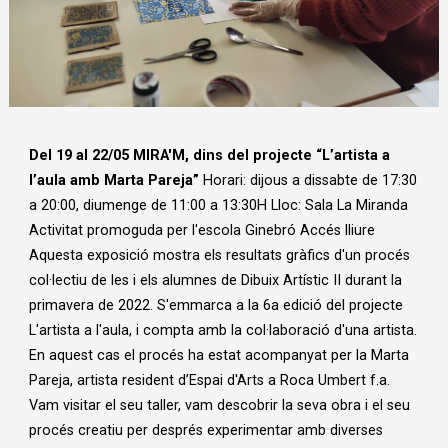
Diapositiva 1 de 1
Del 19 al 22/05 MIRA'M, dins del projecte “L’artista a
l’aula amb Marta Pareja”
Horari: dijous a dissabte de 17:30
a 20:00, diumenge de 11:00 a 13:30H Lloc: Sala La Miranda
Activitat promoguda per l'escola Ginebró Accés lliure
Aquesta exposició mostra els resultats gràfics d'un procés
col·lectiu de les i els alumnes de Dibuix Artístic II durant la
primavera de 2022. S'emmarca a la 6a edició del projecte
L'artista a l'aula, i compta amb la col·laboració d'una artista.
En aquest cas el procés ha estat acompanyat per la Marta
Pareja, artista resident d’Espai d'Arts a Roca Umbert f.a.
Vam visitar el seu taller, vam descobrir la seva obra i el seu
procés creatiu per després experimentar amb diverses