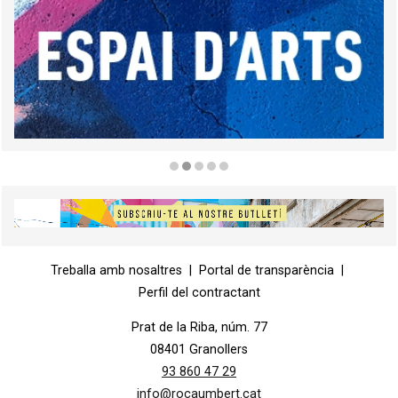
Diapositiva 2 de 5
Diapositiva 1 de 1
Treballa amb nosaltres
|
Portal de transparència
|
Perfil del contractant
Prat de la Riba, núm. 77
08401 Granollers
93 860 47 29
info@rocaumbert.cat