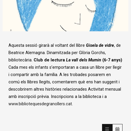
Diapositiva 1 de 1
Aquesta sessió girarà al voltant del llibre
Gisela de vidre
, de
Beatrice Alemagna. Dinamitzada per Glòria Gorchs,
bibliotecària.
Club de lectura
La vall dels Mumin
(6-7 anys)
Cada mes els infants s’emportaran a casa un llibre per llegir
i compartir amb la família. A les trobades posarem en
comú els llibres llegits, comentarem què ens han suggerit i
descobrirem altres històries relacionades Activitat mensual
amb inscripció prèvia. Inscripcions a la biblioteca i a
www.bibliotequesdegranollers.cat
.