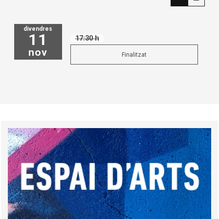
divendres
11
17:30 h
nov
Finalitzat