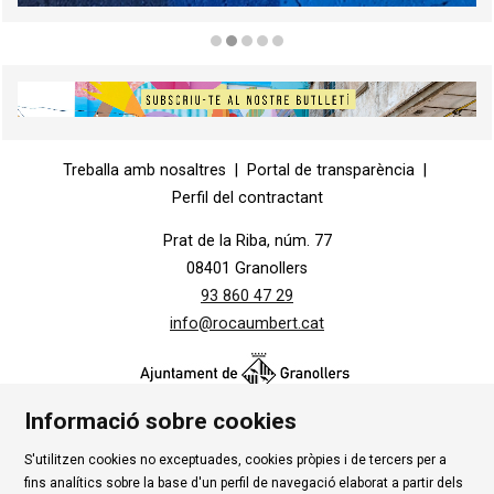
Diapositiva 2 de 5
Diapositiva 1 de 1
Treballa amb nosaltres
|
Portal de transparència
|
Perfil del contractant
Prat de la Riba, núm. 77
08401 Granollers
93 860 47 29
info@rocaumbert.cat
Informació sobre cookies
S'utilitzen cookies no exceptuades, cookies pròpies i de tercers per a
Contacte
|
Instància Genèrica
|
Alta Tercers
|
fins analítics sobre la base d'un perfil de navegació elaborat a partir dels