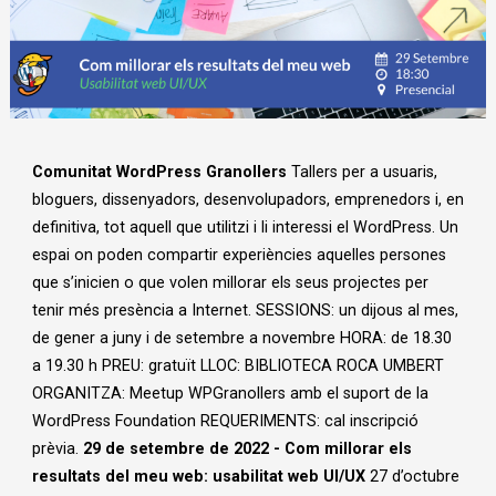
Diapositiva 1 de 1
Comunitat WordPress Granollers
Tallers per a usuaris,
bloguers, dissenyadors, desenvolupadors, emprenedors i, en
definitiva, tot aquell que utilitzi i li interessi el WordPress. Un
espai on poden compartir experiències aquelles persones
que s’inicien o que volen millorar els seus projectes per
tenir més presència a Internet. SESSIONS: un dijous al mes,
de gener a juny i de setembre a novembre HORA: de 18.30
a 19.30 h PREU: gratuït LLOC: BIBLIOTECA ROCA UMBERT
ORGANITZA: Meetup WPGranollers amb el suport de la
WordPress Foundation REQUERIMENTS: cal inscripció
prèvia.
29 de setembre de 2022 - Com millorar els
resultats del meu web: usabilitat web UI/UX
27 d’octubre