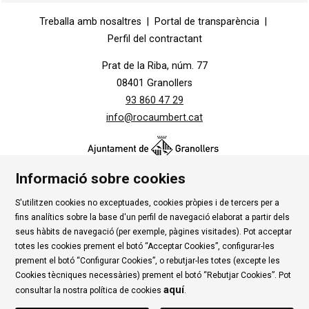
Diapositiva 1 de 1
Treballa amb nosaltres
|
Portal de transparència
|
Perfil del contractant
Prat de la Riba, núm. 77
08401 Granollers
93 860 47 29
info@rocaumbert.cat
Informació sobre cookies
S'utilitzen cookies no exceptuades, cookies pròpies i de tercers per a
Contacte
|
Instància Genèrica
|
Alta Tercers
|
fins analítics sobre la base d'un perfil de navegació elaborat a partir dels
Ús de Cookies
|
Política de privadesa
|
Avís Legal
|
seus hàbits de navegació (per exemple, pàgines visitades). Pot acceptar
totes les cookies prement el botó “Acceptar Cookies”, configurar-les
Condicions d'ús Roca Umbert
prement el botó “Configurar Cookies”, o rebutjar-les totes (excepte les
Cookies tècniques necessàries) prement el botó “Rebutjar Cookies”. Pot
Link a rss
Link a instagram
Link a youtube
Link a twitter
Link 
aquí
consultar la nostra política de cookies
.