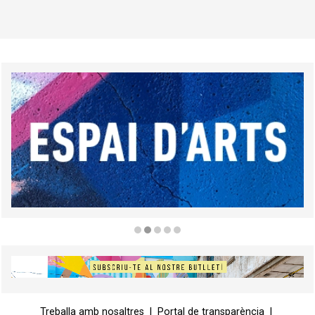
Diapositiva 2 de 5
Diapositiva 1 de 1
Treballa amb nosaltres
|
Portal de transparència
|