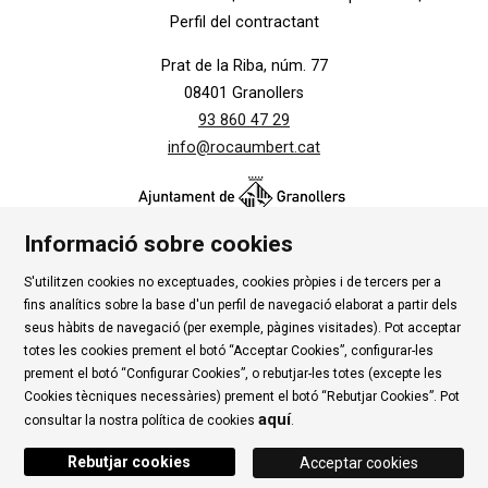
Perfil del contractant
Prat de la Riba, núm. 77
08401 Granollers
93 860 47 29
info@rocaumbert.cat
Informació sobre cookies
S'utilitzen cookies no exceptuades, cookies pròpies i de tercers per a
Contacte
|
Instància Genèrica
|
Alta Tercers
|
fins analítics sobre la base d'un perfil de navegació elaborat a partir dels
Ús de Cookies
|
Política de privadesa
|
Avís Legal
|
seus hàbits de navegació (per exemple, pàgines visitades). Pot acceptar
totes les cookies prement el botó “Acceptar Cookies”, configurar-les
Condicions d'ús Roca Umbert
prement el botó “Configurar Cookies”, o rebutjar-les totes (excepte les
Cookies tècniques necessàries) prement el botó “Rebutjar Cookies”. Pot
Link a rss
Link a instagram
Link a youtube
Link a twitter
Link 
aquí
consultar la nostra política de cookies
.
Rebutjar cookies
Acceptar cookies