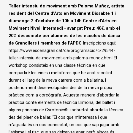
Taller intensiu de moviment amb Paloma Muñoz, artista
resident del Centre
d’Arts en Moviment
Dissabte 1 i
diumenge 2 d'octubre de 10h a 14h
Centre d’Arts en
Moviment
Nivell intermedi - avançat
Preu: 40€, amb el
20% descompte per alumnes de les escoles de dansa
de
Granollers i membres de l’APDC
Inscripcions aquí:
https://www.escenagran.cat/ca/programacio/c/29544-
taller-intensiu-de-moviment-amb-paloma-munoz.html
El
workshop consisteix en una classe tècnica en què
compartiré les eines i metàfores que he anat recollint
durant el llarg de la meva carrera com a ballarina, i
posteriorment desenvolupades des de la meva pròpia
pràctica com a coreògrafa. Aquesta manera d’abordar la
pràctica conté elements de tècnica Llimona, del ballet i
alguns principis de Gyrotonic®, i sobretot aborda la tècnica
des del plaer de ballar. “El cos que m’interessa i que
m’agrada és un cos connectat, un cos que sap jugar amb
l’abisme i el risc, que sap deixar-se anar, però alhora és