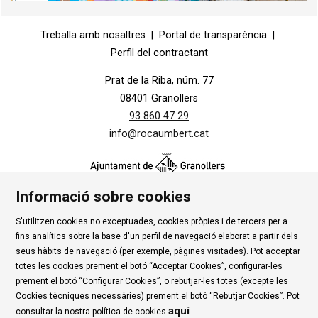
Diapositiva 1 de 1
Treballa amb nosaltres
|
Portal de transparència
|
Perfil del contractant
Prat de la Riba, núm. 77
08401 Granollers
93 860 47 29
info@rocaumbert.cat
Informació sobre cookies
S'utilitzen cookies no exceptuades, cookies pròpies i de tercers per a
Contacte
|
Instància Genèrica
|
Alta Tercers
|
fins analítics sobre la base d'un perfil de navegació elaborat a partir dels
Ús de Cookies
|
Política de privadesa
|
Avís Legal
|
seus hàbits de navegació (per exemple, pàgines visitades). Pot acceptar
totes les cookies prement el botó “Acceptar Cookies”, configurar-les
Condicions d'ús Roca Umbert
prement el botó “Configurar Cookies”, o rebutjar-les totes (excepte les
Cookies tècniques necessàries) prement el botó “Rebutjar Cookies”. Pot
Link a rss
Link a instagram
Link a youtube
Link a twitter
Link 
aquí
consultar la nostra política de cookies
.