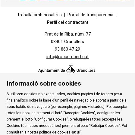
Diapositiva 1 de 1
Treballa amb nosaltres
|
Portal de transparència
|
Perfil del contractant
Prat de la Riba, núm. 77
08401 Granollers
93 860 47 29
info@rocaumbert.cat
Informació sobre cookies
S'utilitzen cookies no exceptuades, cookies pròpies i de tercers per a
Contacte
|
Instància Genèrica
|
Alta Tercers
|
fins analítics sobre la base d'un perfil de navegació elaborat a partir dels
Ús de Cookies
|
Política de privadesa
|
Avís Legal
|
seus hàbits de navegació (per exemple, pàgines visitades). Pot acceptar
totes les cookies prement el botó “Acceptar Cookies”, configurar-les
Condicions d'ús Roca Umbert
prement el botó “Configurar Cookies”, o rebutjar-les totes (excepte les
Cookies tècniques necessàries) prement el botó “Rebutjar Cookies”. Pot
Link a rss
Link a instagram
Link a youtube
Link a twitter
Link 
aquí
consultar la nostra política de cookies
.