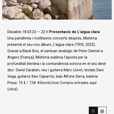
Diapositiva 1 de 1
Dissabte 18.03.23 — 22 h
Presentació de L’aigua clara
Una pandèmia i moltíssims concerts després, Mishima
presenta el seu nou àlbum, L’aigua clara (TRIS, 2022).
Gravat a Black Box, el santuari analògic de Peter Deimel a
Angers (França), Mishima sublima l’aposta per la
profunditat literària i la contundència sonora en el seu desè
disc. David Carabén, veu i guitarra Marc Lloret, teclats Dani
Vega, guitarra Xavi Caparrós, baix Alfons Serra, bateria
Preus: 15 € / 7,5€ #SecretJove
Compra entrades aquí
(clica)