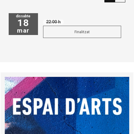
dissabte
18
22:00 h
mar
Finalitzat