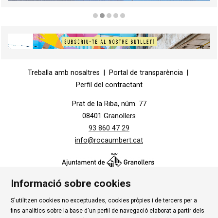
Diapositiva 2 de 5
Diapositiva 1 de 1
Treballa amb nosaltres
|
Portal de transparència
|
Perfil del contractant
Prat de la Riba, núm. 77
08401 Granollers
93 860 47 29
info@rocaumbert.cat
Informació sobre cookies
S'utilitzen cookies no exceptuades, cookies pròpies i de tercers per a
Contacte
|
Instància Genèrica
|
Alta Tercers
|
fins analítics sobre la base d'un perfil de navegació elaborat a partir dels