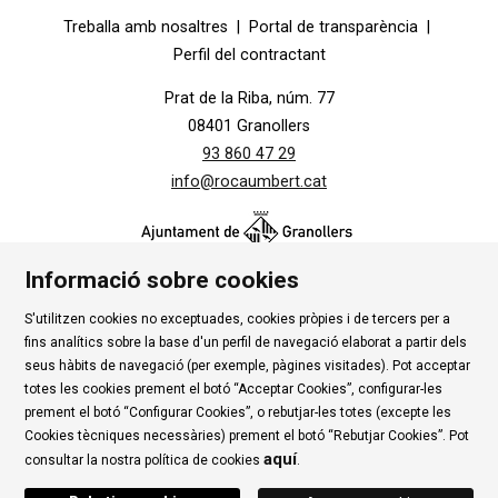
Diapositiva 1 de 1
Treballa amb nosaltres
|
Portal de transparència
|
Perfil del contractant
Prat de la Riba, núm. 77
08401 Granollers
93 860 47 29
info@rocaumbert.cat
Informació sobre cookies
S'utilitzen cookies no exceptuades, cookies pròpies i de tercers per a
Contacte
|
Instància Genèrica
|
Alta Tercers
|
fins analítics sobre la base d'un perfil de navegació elaborat a partir dels
Ús de Cookies
|
Política de privadesa
|
Avís Legal
|
seus hàbits de navegació (per exemple, pàgines visitades). Pot acceptar
totes les cookies prement el botó “Acceptar Cookies”, configurar-les
Condicions d'ús Roca Umbert
prement el botó “Configurar Cookies”, o rebutjar-les totes (excepte les
Cookies tècniques necessàries) prement el botó “Rebutjar Cookies”. Pot
Link a rss
Link a instagram
Link a youtube
Link a twitter
Link 
aquí
consultar la nostra política de cookies
.