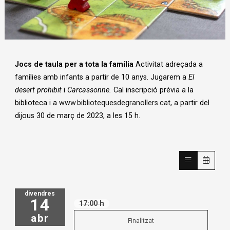
Diapositiva 1 de 1
Jocs de taula per a tota la família
Activitat adreçada a
famílies amb infants a partir de 10 anys. Jugarem a
El
desert prohibit
i
Carcassonne.
Cal inscripció prèvia a la
biblioteca i a
www.bibliotequesdegranollers.cat
, a partir del
dijous 30 de març de 2023, a les 15 h.
divendres
14
17:00 h
abr
Finalitzat