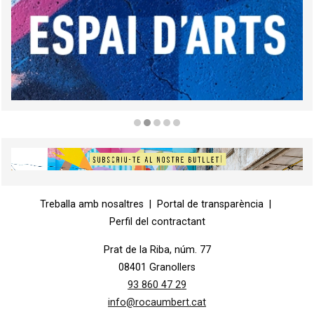
Diapositiva 2 de 5
Diapositiva 1 de 1
Treballa amb nosaltres
|
Portal de transparència
|
Perfil del contractant
Prat de la Riba, núm. 77
08401 Granollers
93 860 47 29
info@rocaumbert.cat