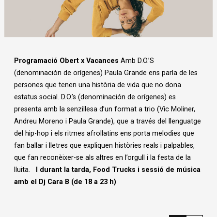
Diapositiva 1 de 1
Programació Obert x Vacances
Amb D.O.’S
(denominación de orígenes) Paula Grande ens parla de les
persones que tenen una història de vida que no dona
estatus social. D.O.’s (denominación de orígenes) es
presenta amb la senzillesa d’un format a trio (Vic Moliner,
Andreu Moreno i Paula Grande), que a través del llenguatge
del hip-hop i els ritmes afrollatins ens porta melodies que
fan ballar i lletres que expliquen històries reals i palpables,
que fan reconèixer-se als altres en l’orgull i la festa de la
lluita.
I durant la tarda, Food Trucks i sessió de música
amb el Dj Cara B (de 18 a 23 h)