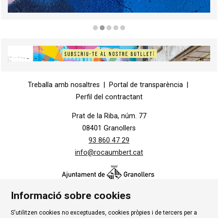
Diapositiva 2 de 5
Diapositiva 1 de 1
Treballa amb nosaltres
|
Portal de transparència
|
Perfil del contractant
Prat de la Riba, núm. 77
08401 Granollers
93 860 47 29
info@rocaumbert.cat
Informació sobre cookies
S'utilitzen cookies no exceptuades, cookies pròpies i de tercers per a