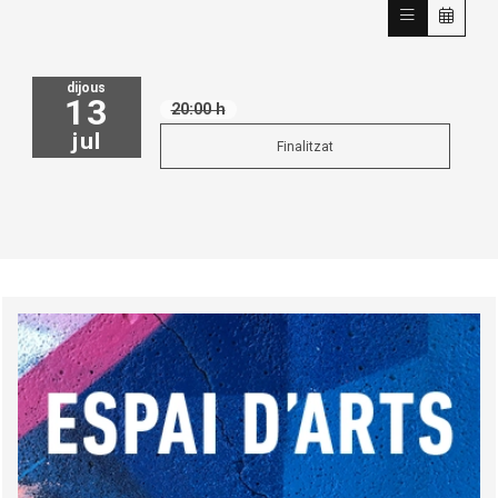
dijous
13
20:00 h
jul
Finalitzat