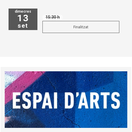
dimecres
13
15:30 h
set
Finalitzat