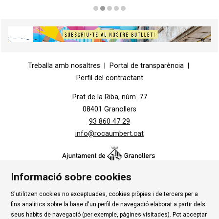
Diapositiva 2 de 5
Diapositiva 1 de 1
Treballa amb nosaltres
|
Portal de transparència
|
Perfil del contractant
Prat de la Riba, núm. 77
08401 Granollers
93 860 47 29
info@rocaumbert.cat
Informació sobre cookies
S'utilitzen cookies no exceptuades, cookies pròpies i de tercers per a
Contacte
|
Instància Genèrica
|
Alta Tercers
|
fins analítics sobre la base d'un perfil de navegació elaborat a partir dels
Ús de Cookies
|
Política de privadesa
|
Avís Legal
|
seus hàbits de navegació (per exemple, pàgines visitades). Pot acceptar