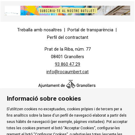
Diapositiva 2 de 5
Diapositiva 1 de 1
Treballa amb nosaltres
|
Portal de transparència
|
Perfil del contractant
Prat de la Riba, núm. 77
08401 Granollers
93 860 47 29
info@rocaumbert.cat
Informació sobre cookies
S'utilitzen cookies no exceptuades, cookies pròpies i de tercers per a
Contacte
|
Instància Genèrica
|
Alta Tercers
|
fins analítics sobre la base d'un perfil de navegació elaborat a partir dels
Ús de Cookies
|
Política de privadesa
|
Avís Legal
|
seus hàbits de navegació (per exemple, pàgines visitades). Pot acceptar
totes les cookies prement el botó “Acceptar Cookies”, configurar-les
Condicions d'ús Roca Umbert
prement el botó “Configurar Cookies”, o rebutjar-les totes (excepte les