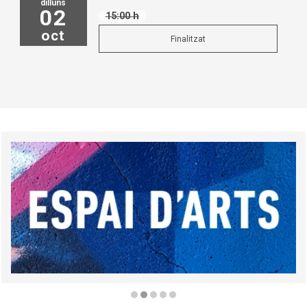
dilluns
02
15:00 h
oct
Finalitzat