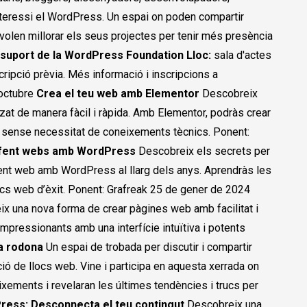
li interessi el WordPress. Un espai on poden compartir
volen millorar els seus projectes per tenir més presència
 suport de la WordPress Foundation
Lloc:
sala d'actes
scripció prèvia. Més informació i inscripcions a
octubre
Crea el teu web amb Elementor
Descobreix
at de manera fàcil i ràpida. Amb Elementor, podràs crear
a i sense necessitat de coneixements tècnics. Ponent:
 fent webs amb WordPress
Descobreix els secrets per
ent web amb WordPress al llarg dels anys. Aprendràs les
locs web d’èxit. Ponent: Grafreak 25 de gener de 2024
x una nova forma de crear pàgines web amb facilitat i
mpressionants amb una interfície intuïtiva i potents
a rodona
Un espai de trobada per discutir i compartir
ó de llocs web. Vine i participa en aquesta xerrada on
ements i revelaran les últimes tendències i trucs per
ress: Desconnecta el teu contingut
Descobreix una