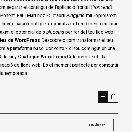
separar el contingut de l’aplicació frontal (
front-end
)
 Ponent: Raul Martínez 25 d’abril
Pluggins
mil
Explorarem
 noves característiques, optimitzar el rendiment i millorar
 màxim el potencial dels
pluggins
per fer del teu lloc web
 des de WordPress
Descobreix com transformar el teu
om a plataforma base. Converteix el teu contingut en una
0 de juny
Guateque WordPress
Celebrem l’èxit i la
reació de llocs web. És el moment perfecte per compartir
 la temporada.
Finalitzat