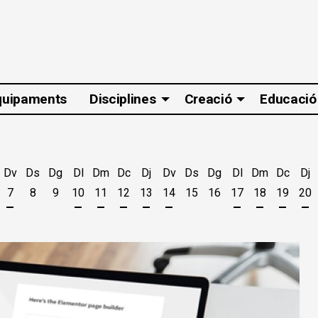
quipaments
Disciplines
Creació
Educació
Dv
Ds
Dg
Dl
Dm
Dc
Dj
Dv
Ds
Dg
Dl
Dm
Dc
Dj
7
8
9
10
11
12
13
14
15
16
17
18
19
20
t
'agost
es 5 d'agost
jous 6 d'agost
Divendres 7 d'agost
Dilluns 10 d'agost
Dimarts 11 d'agost
Dimecres 12 d'agost
Dijous 13 d'agost
Divendres 14 d'agost
Dilluns 17 d'ago
Dimarts 18 
Dimecr
Di