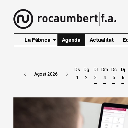
La Fàbrica
Agenda
Actualitat
E
Ds
Dg
Dl
Dm
Dc
Dj
Agost 2026
1
2
3
4
5
6
Dilluns 3 d'agos
Dimarts 4 d
Dimecr
Di