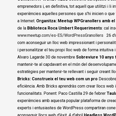
emprenedors i, en definitiva, tot aquell que utilitzi i 
experiències aquelles persones que s’hi inicien o que 
a Internet.
Organitza: Meetup WPGranollers amb el
de la
Biblioteca Roca Umbert
Requeriments
: cal in
www.meetup.com/es-ES/WordPressGranollers
26 d’
com aconseguir un lloc web impressionant i personalitz
i personalitzar el teu propi lloc web de forma intuitiv
Alvaro Lagarde 30 de novembre
Sobreviure 10 anys
mantenir-te al capdavant en el món del desenvolupam
estratègies per mantenir-te rellevant i seguir creant l
Bricks: Construeix el teu web com un pro
Descobrei
eficiència. Amb Bricks aprendràs com crear llocs web i
funcionalitats. Ponent: Paco Castilla 29 de febrer
Taul
experiències amb aquesta popular plataforma de creaci
experts i entusiastes de WordPress compartiran coneix
aconseguir llocs web d’èxit. 4 d’abril
Headless WordP