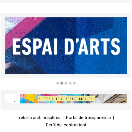
Diapositiva 2 de 5
Diapositiva 1 de 1
Treballa amb nosaltres
|
Portal de transparència
|
Perfil del contractant