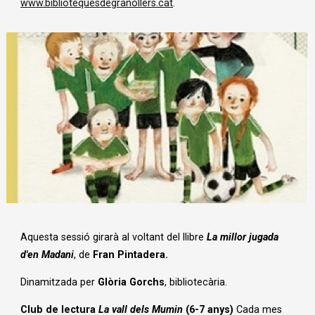
www.bibliotequesdegranollers.cat
.
Diapositiva 1 de 1
Aquesta sessió girarà al voltant del llibre
La millor jugada
d'en Madani
, de
Fran Pintadera.
Dinamitzada per
Glòria Gorchs
, bibliotecària.
Club de lectura
La vall dels Mumin
(6-7 anys)
Cada mes