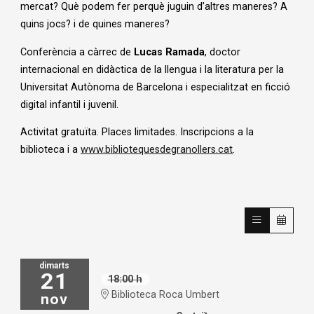
mercat? Què podem fer perquè juguin d’altres maneres? A
quins jocs? i de quines maneres?
Conferència a càrrec de
Lucas Ramada
, doctor
internacional en didàctica de la llengua i la literatura per la
Universitat Autònoma de Barcelona i especialitzat en ficció
digital infantil i juvenil.
Activitat gratuïta. Places limitades. Inscripcions a la
biblioteca i a
www.bibliotequesdegranollers.cat
.
dimarts
21
18:00 h
Biblioteca Roca Umbert
nov