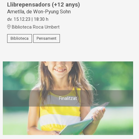
Llibrepensadors (+12 anys)
Ametlla, de Won-Pyung Sohn
dv. 15.12.23
|
18:30 h
Biblioteca Roca Umbert
Biblioteca
Pensament
Finalitzat