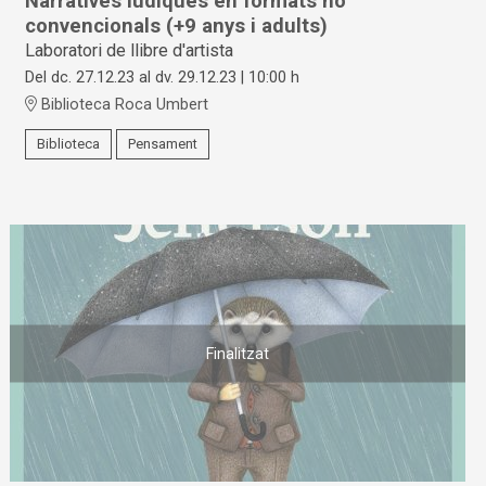
Narratives lúdiques en formats no
convencionals (+9 anys i adults)
Laboratori de llibre d'artista
Del dc. 27.12.23
al dv. 29.12.23
|
10:00 h
Biblioteca Roca Umbert
Biblioteca
Pensament
Finalitzat