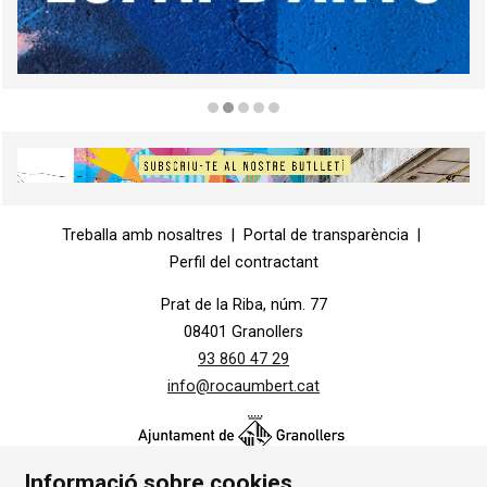
Diapositiva 2 de 5
Diapositiva 1 de 1
Treballa amb nosaltres
|
Portal de transparència
|
Perfil del contractant
Prat de la Riba, núm. 77
08401 Granollers
93 860 47 29
info@rocaumbert.cat
Informació sobre cookies