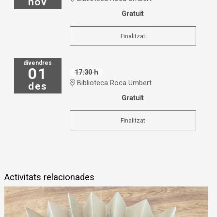
nov
Gratuït
Finalitzat
divendres
01
17:30 h
Biblioteca Roca Umbert
des
Gratuït
Finalitzat
Activitats relacionades