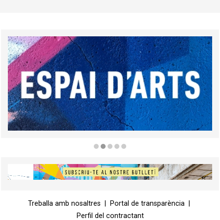
Diapositiva 2 de 5
Diapositiva 1 de 1
Treballa amb nosaltres
|
Portal de transparència
|
Perfil del contractant