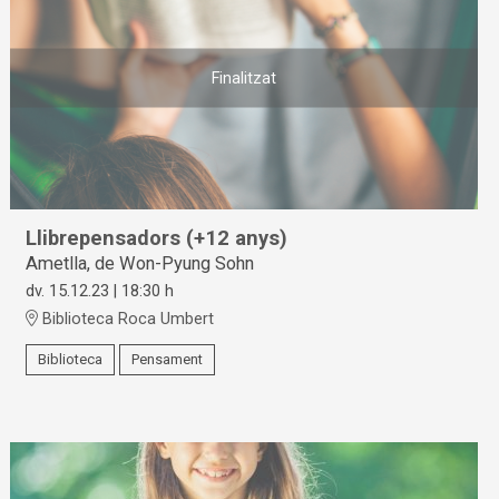
Finalitzat
Llibrepensadors (+12 anys)
Ametlla, de Won-Pyung Sohn
dv. 15.12.23
|
18:30 h
Biblioteca Roca Umbert
Biblioteca
Pensament