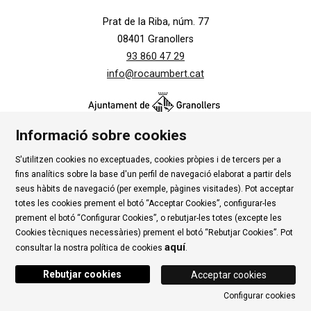
Prat de la Riba, núm. 77
08401 Granollers
93 860 47 29
info@rocaumbert.cat
Informació sobre cookies
S'utilitzen cookies no exceptuades, cookies pròpies i de tercers per a
Contacte
|
Instància Genèrica
|
Alta Tercers
|
fins analítics sobre la base d'un perfil de navegació elaborat a partir dels
Ús de Cookies
|
Política de privadesa
|
Avís Legal
|
seus hàbits de navegació (per exemple, pàgines visitades). Pot acceptar
totes les cookies prement el botó “Acceptar Cookies”, configurar-les
Condicions d'ús Roca Umbert
prement el botó “Configurar Cookies”, o rebutjar-les totes (excepte les
Cookies tècniques necessàries) prement el botó “Rebutjar Cookies”. Pot
Link a rss
Link a instagram
Link a youtube
Link a twitter
Link 
aquí
consultar la nostra política de cookies
.
Rebutjar cookies
Acceptar cookies
Configurar cookies