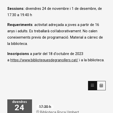
Sessions:
divendres 24 de novembre i 1 de desembre, de
17.30 a 19.40 h
Requeriments
: activitat adreçada a joves a partir de 16
anys i adults. Es treballarà col·laborativament. No calen
coneixements previs de programació. Material a càrrec de
la biblioteca.
Inscripcions
a partir del 18 d'octubre de 2023
a
https://www.bibliotequesdegranollers.cat/
i a la biblioteca.
divendres
24
17:30 h
Biblioteca Roca Umbert