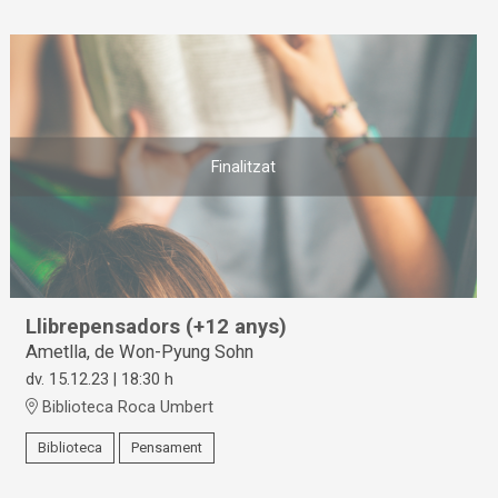
Finalitzat
Llibrepensadors (+12 anys)
Ametlla, de Won-Pyung Sohn
dv. 15.12.23
|
18:30 h
Biblioteca Roca Umbert
Biblioteca
Pensament