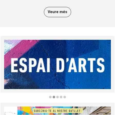
Veure més
Diapositiva 2 de 5