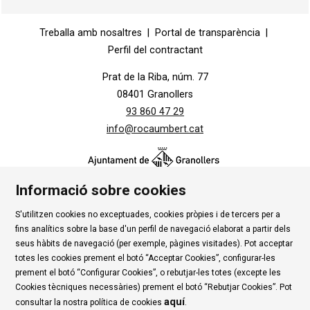
Diapositiva 1 de 1
Treballa amb nosaltres
|
Portal de transparència
|
Perfil del contractant
Prat de la Riba, núm. 77
08401 Granollers
93 860 47 29
info@rocaumbert.cat
Informació sobre cookies
S'utilitzen cookies no exceptuades, cookies pròpies i de tercers per a
Contacte
|
Instància Genèrica
|
Alta Tercers
|
fins analítics sobre la base d'un perfil de navegació elaborat a partir dels
Ús de Cookies
|
Política de privadesa
|
Avís Legal
|
seus hàbits de navegació (per exemple, pàgines visitades). Pot acceptar
totes les cookies prement el botó “Acceptar Cookies”, configurar-les
Condicions d'ús Roca Umbert
prement el botó “Configurar Cookies”, o rebutjar-les totes (excepte les
Cookies tècniques necessàries) prement el botó “Rebutjar Cookies”. Pot
Link a rss
Link a instagram
Link a youtube
Link a twitter
Link 
aquí
consultar la nostra política de cookies
.